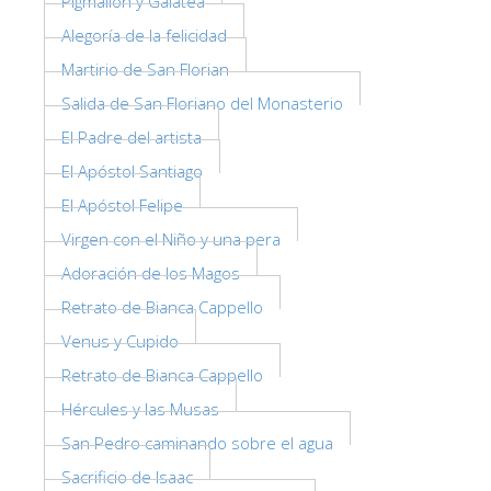
Pigmalión y Galatea
La Torre de Arnolfo
Alegoría de la felicidad
Corredor de Vasari
Martirio de San Florian
Palazzo Vecchio
Salida de San Floriano del Monasterio
Santa Maria Novella
El Padre del artista
Santa Croce
El Apóstol Santiago
Reserve ahora
El Apóstol Felipe
Virgen con el Niño y una pera
Reserve una visita guiada
Adoración de los Magos
Sólo billetes con entrada rápida
Retrato de Bianca Cappello
ES
Venus y Cupido
ENGLISH
Retrato de Bianca Cappello
中文
Hércules y las Musas
DEUTSCH
San Pedro caminando sobre el agua
FRANÇAIS
Sacrificio de Isaac