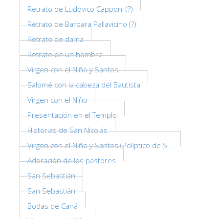
Retrato de Ludovico Capponi (?)
ESPAÑOL
Retrato de Barbara Pallavicino (?)
Retrato de dama
Retrato de un hombre
Virgen con el Niño y Santos
Salomé con la cabeza del Bautista
Virgen con el Niño
Presentación en el Templo
Historias de San Nicolás
Virgen con el Niño y Santos (Políptico de S...
Adoración de los pastores
San Sebastián
San Sebastián
Bodas de Caná