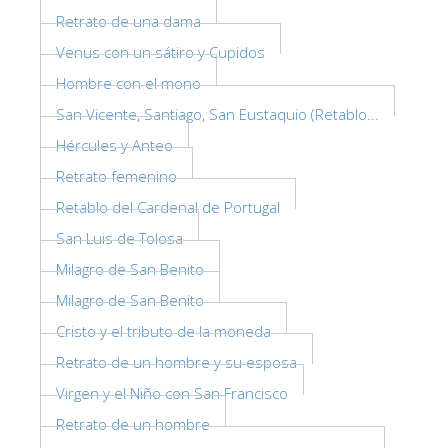
Retrato de una dama
Venus con un sátiro y Cupidos
Hombre con el mono
San Vicente, Santiago, San Eustaquio (Retablo...
Hércules y Anteo
Retrato femenino
Retablo del Cardenal de Portugal
San Luis de Tolosa
Milagro de San Benito
Milagro de San Benito
Cristo y el tributo de la moneda
Retrato de un hombre y su esposa
Virgen y el Niño con San Francisco
Retrato de un hombre