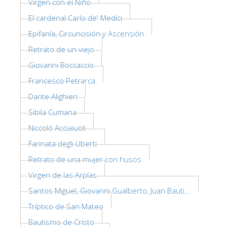
Virgen con el Niño
El cardenal Carlo de' Medici
Epifanía, Circuncisión y Ascensión
Retrato de un viejo
Giovanni Boccaccio
Francesco Petrarca
Dante Alighieri
Sibila Cumana
Niccolò Acciaiuoli
Farinata degli Uberti
Retrato de una mujer con husos
Virgen de las Arpías
Santos Miguel, Giovanni Gualberto, Juan Bauti...
Tríptico de San Mateo
Bautismo de Cristo