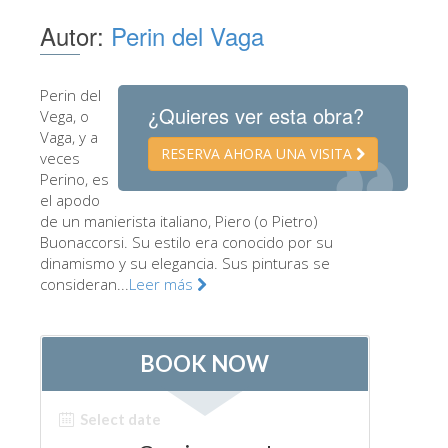
Los Artistas
Autor:
Perin del Vaga
Las nuevas salas
Otros Museos
Perin del
¿Quieres ver esta obra?
Vega, o
Museo del Bargello
Vaga, y a
RESERVA AHORA UNA VISITA
veces
Galería de la Academia
Perino, es
el apodo
Galería Palatina
de un manierista italiano, Piero (o Pietro)
Capillas de los Medici
Buonaccorsi. Su estilo era conocido por su
dinamismo y su elegancia. Sus pinturas se
Museo de San Marcos
consideran...
Leer más
Museo Arqueológico
El Taller de las Piedras Duras
Museo Galileo
Jardín de Boboli