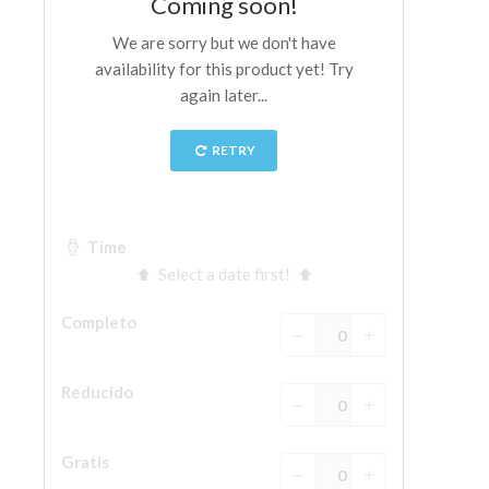
La Torre de Arnolfo
Corredor de Vasari
Palazzo Vecchio
Santa Maria Novella
Santa Croce
Reserve ahora
Reserve una visita guiada
Sólo billetes con entrada rápida
ES
ENGLISH
中文
DEUTSCH
FRANÇAIS