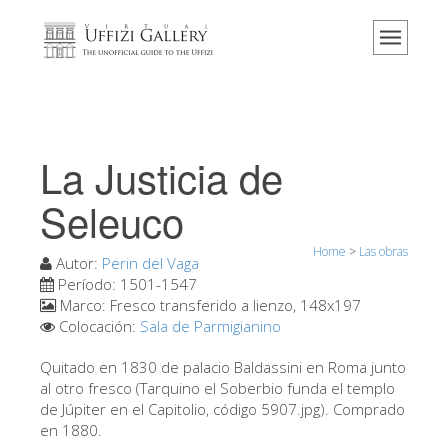
Home
El Museo
Información
Historia
La Justicia de
Eventos y exposiciones
Seleuco
Los comentarios de los visitantes
Home
>
Las obras
Contáctenos
Autor:
Perin del Vaga
Período:
1501-1547
Visite los Uffizi
Marco:
Fresco transferido a lienzo, 148x197
Colocación:
Sala de Parmigianino
Reserve ahora
Visita virtual
Quitado en 1830 de palacio Baldassini en Roma junto
al otro fresco (Tarquino el Soberbio funda el templo
Las obras
de Júpiter en el Capitolio, código 5907.jpg). Comprado
en 1880.
Las salas