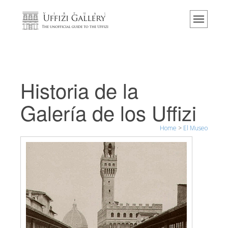
Home
El Museo
Información
Historia
Historia de la
Eventos y exposiciones
Galería de los Uffizi
Los comentarios de los visitantes
Home
>
El Museo
Contáctenos
Visite los Uffizi
Reserve ahora
Visita virtual
Las obras
Las salas