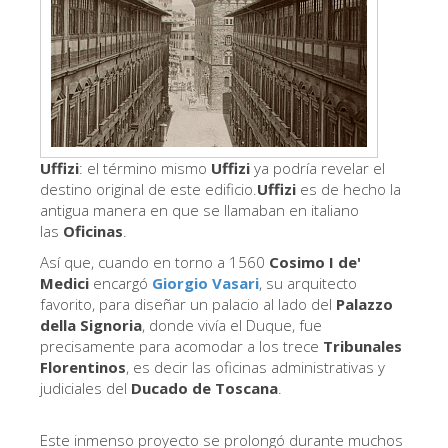
Los Artistas
Las nuevas salas
Otros Museos
Museo del Bargello
Galería de la Academia
Uffizi
: el término mismo
Uffizi
ya podría revelar el
destino original de este edificio.
Uffizi
es de hecho la
Galería Palatina
antigua manera en que se llamaban en italiano
las
Oficinas
.
Capillas de los Medici
Así que, cuando en torno a 1560
Cosimo I de'
Museo de San Marcos
Medici
encargó
Giorgio Vasari
, su arquitecto
favorito, para diseñar un palacio al lado del
Palazzo
Museo Arqueológico
della Signoria
, donde vivía el Duque, fue
precisamente para acomodar a los trece
El Taller de las Piedras Duras
Tribunales
Florentinos
, es decir las oficinas administrativas y
Museo Galileo
judiciales del
Ducado de Toscana
.
Jardín de Boboli
Este inmenso proyecto se prolongó durante muchos