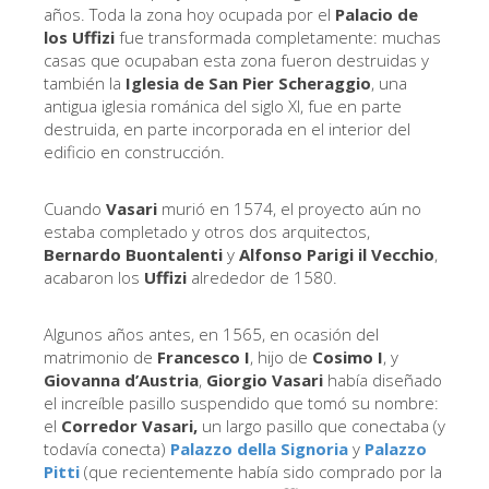
La Torre de Arnolfo
años. Toda la zona hoy ocupada por el
Palacio de
los Uffizi
fue transformada completamente: muchas
Corredor de Vasari
casas que ocupaban esta zona fueron destruidas y
también la
Iglesia de San Pier Scheraggio
, una
Palazzo Vecchio
antigua iglesia románica del siglo XI, fue en parte
Santa Maria Novella
destruida, en parte incorporada en el interior del
edificio en construcción.
Santa Croce
Reserve ahora
Cuando
Vasari
murió en 1574, el proyecto aún no
estaba completado y otros dos arquitectos,
Reserve una visita guiada
Bernardo Buontalenti
y
Alfonso Parigi il Vecchio
,
acabaron los
Uffizi
alrededor de 1580.
Sólo billetes con entrada rápida
ES
Algunos años antes, en 1565, en ocasión del
matrimonio de
Francesco I
, hijo de
Cosimo I
, y
ENGLISH
Giovanna d’Austria
,
Giorgio Vasari
había diseñado
中文
el increíble pasillo suspendido que tomó su nombre:
el
Corredor Vasari,
un largo pasillo que conectaba (y
DEUTSCH
todavía conecta)
Palazzo della Signoria
y
Palazzo
Pitti
(que recientemente había sido comprado por la
FRANÇAIS