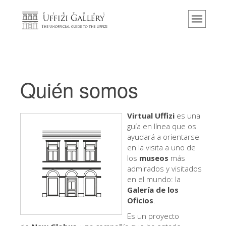
Home
El Museo
Información
Historia
Quién somos
Eventos y exposiciones
Los comentarios de los visitantes
Virtual Uffizi
es una
guía en línea que os
Contáctenos
ayudará a orientarse
Visite los Uffizi
en la visita a uno de
los
museos
más
Reserve ahora
admirados y visitados
en el mundo: la
Visita virtual
Galería de los
Oficios
.
Las obras
Es un proyecto
Las salas