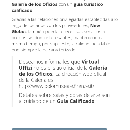
La Torre de Arnolfo
Galería de los Oficios
con un
guía turístico
calificado
.
Corredor de Vasari
Gracias a las relaciones privilegiadas establecidas a lo
Palazzo Vecchio
largo de los años con los proveedores,
New
Globus
también puede ofrecer sus servicios a
Santa Maria Novella
precios sin duda interesantes, manteniendo al
mismo tiempo, por supuesto, la calidad indudable
Santa Croce
que siempre la ha caracterizado.
Reserve ahora
Deseamos informarles que
Virtual
Reserve una visita guiada
Uffizi
no es el sitio oficial de la
Galería
de los
Oficios.
La dirección web oficial
Sólo billetes con entrada rápida
de la Galería es
http://www.polomuseale.firenze.it/
ES
Detalles sobre salas y obras de arte son
ENGLISH
al cuidado de un
Guía Calificado
.
中文
DEUTSCH
FRANÇAIS