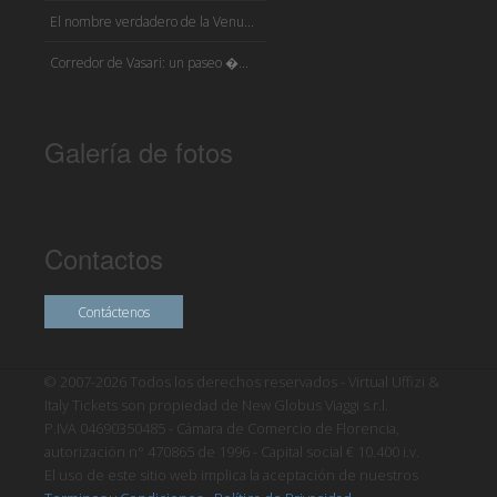
El nombre verdadero de la Venu...
Corredor de Vasari: un paseo �...
Galería de fotos
Contactos
Contáctenos
© 2007-2026 Todos los derechos reservados - Virtual Uffizi &
Italy Tickets son propiedad de New Globus Viaggi s.r.l.
P.IVA 04690350485 - Cámara de Comercio de Florencia,
autorización n° 470865 de 1996 - Capital social € 10.400 i.v.
El uso de este sitio web implica la aceptación de nuestros