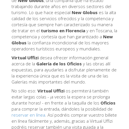
de
New Globus
, una compañía que ha estado
trabajando durante años en diversos sectores del
Los Artistas
turismo. Lo que hace especial
New Globus
es la alta
Las nuevas salas
calidad de los servicios ofrecidos y la competencia y
cortesía que siempre han caracterizado su manera
Otros Museos
de tratar en el
turismo en Florencia
y en Toscana, la
competencia y cortesía que han garantizado a
New
Museo del Bargello
Globus
la confianza incondicional de los mayores
Galería de la Academia
operadores turísticos europeos y mundiales.
Virtual Uffizi
desea ofrecer información general
Galería Palatina
acerca de la
Galería de los Oficios
y las obras allí
Capillas de los Medici
expuestas, para ayudarles a disfrutar plenamente de
la experiencia única que es la visita de una de las
Museo de San Marcos
Galerías más importantes del mundo.
Museo Arqueológico
No sólo eso:
Virtual Uffizi
os permiterá también
evitar largas colas - ¡a veces la espera se prolonga
El Taller de las Piedras Duras
durante horas! - en frente a la taquilla de los
Oficios
para comprar la entrada, dándoles la posibilidad de
Museo Galileo
reservar en línea
. Así podréis comprar vuestro billete
Jardín de Boboli
en línea fácilmente y, además, gracias a Virtual Uffizi
podréis reservar también una visita guiada a la