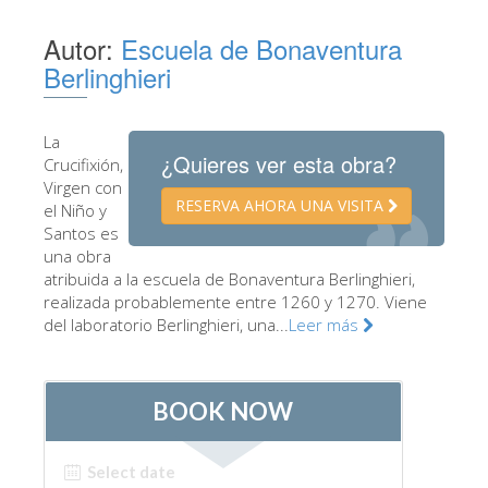
Los Artistas
Autor:
Escuela de Bonaventura
Las nuevas salas
Berlinghieri
Otros Museos
La
Museo del Bargello
¿Quieres ver esta obra?
Crucifixión,
Galería de la Academia
Virgen con
RESERVA AHORA UNA VISITA
el Niño y
Galería Palatina
Santos es
una obra
Capillas de los Medici
atribuida a la escuela de Bonaventura Berlinghieri,
Museo de San Marcos
realizada probablemente entre 1260 y 1270. Viene
del laboratorio Berlinghieri, una...
Leer más
Museo Arqueológico
El Taller de las Piedras Duras
Museo Galileo
Jardín de Boboli