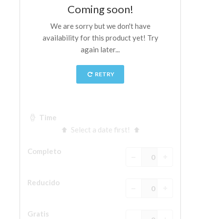
La Torre de Arnolfo
Corredor de Vasari
Palazzo Vecchio
Santa Maria Novella
Santa Croce
Reserve ahora
Reserve una visita guiada
Sólo billetes con entrada rápida
ES
ENGLISH
中文
DEUTSCH
FRANÇAIS