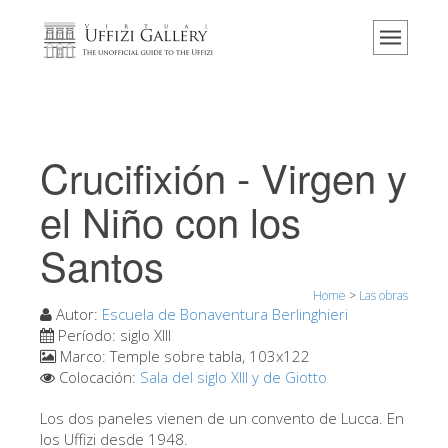
Home
El Museo
Información
Historia
Crucifixión - Virgen y
Eventos y exposiciones
el Niño con los
Los comentarios de los visitantes
Santos
Contáctenos
Visite los Uffizi
Home
>
Las obras
Autor:
Escuela de Bonaventura Berlinghieri
Reserve ahora
Período:
siglo XIII
Marco:
Temple sobre tabla, 103x122
Visita virtual
Colocación:
Sala del siglo XIII y de Giotto
Las obras
Los dos paneles vienen de un convento de Lucca. En
Las salas
los Uffizi desde 1948.