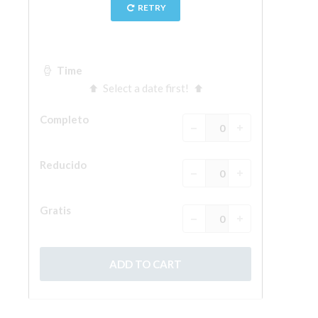
La Torre de Arnolfo
Corredor de Vasari
Palazzo Vecchio
Santa Maria Novella
Santa Croce
Reserve ahora
Reserve una visita guiada
Sólo billetes con entrada rápida
ES
ENGLISH
中文
DEUTSCH
FRANÇAIS