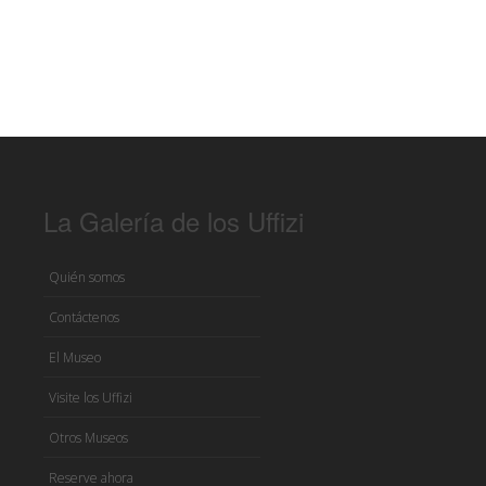
La Galería de los Uffizi
Quién somos
Contáctenos
El Museo
Visite los Uffizi
Otros Museos
Reserve ahora