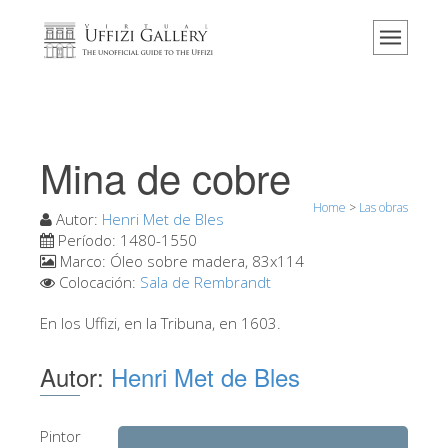
Home
El Museo
Información
Historia
Mina de cobre
Eventos y exposiciones
Home
>
Las obras
Los comentarios de los visitantes
Autor:
Henri Met de Bles
Período:
1480-1550
Contáctenos
Marco:
Óleo sobre madera, 83x114
Colocación:
Sala de Rembrandt
Visite los Uffizi
En los Uffizi, en la Tribuna, en 1603.
Reserve ahora
Visita virtual
Autor:
Henri Met de Bles
Las obras
Las salas
Pintor