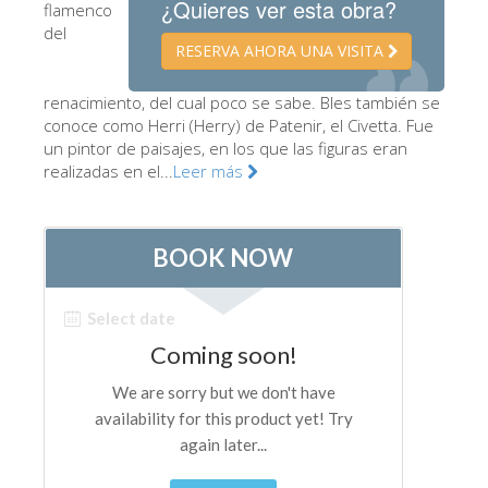
¿Quieres ver esta obra?
flamenco
Los Artistas
del
RESERVA AHORA UNA VISITA
Las nuevas salas
renacimiento, del cual poco se sabe. Bles también se
Otros Museos
conoce como Herri (Herry) de Patenir, el Civetta. Fue
Museo del Bargello
un pintor de paisajes, en los que las figuras eran
realizadas en el...
Leer más
Galería de la Academia
Galería Palatina
Capillas de los Medici
Museo de San Marcos
Museo Arqueológico
El Taller de las Piedras Duras
Museo Galileo
Jardín de Boboli