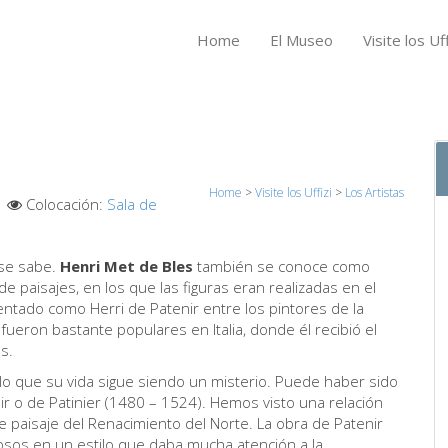
Home
El Museo
Visite los Uff
Home
>
Visite los Uffizi
>
Los Artistas
Colocación:
Sala de
 se sabe.
Henri Met de Bles
también se conoce como
de paisajes, en los que las figuras eran realizadas en el
ntado como Herri de Patenir entre los pintores de la
ron bastante populares en Italia, donde él recibió el
es.
 lo que su vida sigue siendo un misterio. Puede haber sido
ir o de Patinier (1480 – 1524). Hemos visto una relación
de paisaje del Renacimiento del Norte. La obra de Patenir
giosos en un estilo que daba mucha atención a la