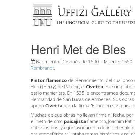
Henri Met de Bles
Nacimiento:
Después de 1500
- Muerte:
1550
Rembrandt
,
Pintor flamenco
del Renacimiento, del cual poco
Herri (Herry) de Patenir, el
Civetta
. Fue un pintor 
estilo manierista. En 1535 le encontramos docume
Hermandad de San Lucas de Amberes. Sus obras fue
apodo
Civetta
para la firma "Búho" en sus paisaj
Muchas de sus obras no llevan firma ni fecha, por
el nieto de otro
paisajista
flamenco, Joachim Patin
entre los dos, ya que ayudaron a definir el estilo 
era atmosférica, y juntaba temas históricos y reli