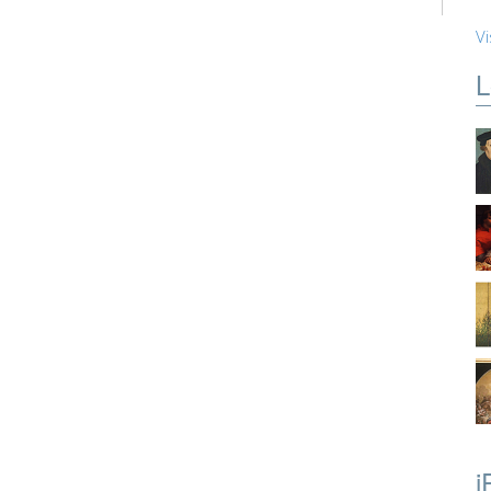
Vi
L
i