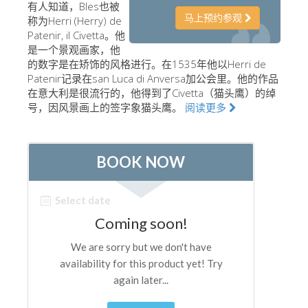
有人知道，Bles也被
艺术家
马上预约参观
称为Herri (Herry) de
Patenir, il Civetta。他
新展示室厅
是一个景观画家，他
的数字是在矫饰的风格进行。在1535年他以Herri de
佛罗伦萨博物馆
Patenir记录在san Luca di Anversa加公会里。他的作品
巴杰罗美术馆
在意大利是很流行的，他得到了Civetta（猫头鹰）的绰
号，因风景画上的签字象猫头鹰。
阅读更多
学院美术馆
巴拉丁画廊
美第奇教堂
圣马可博物馆
考古学博物馆
宝石加工博物馆
伽利略博物馆
Boboli Gardens