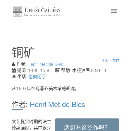
主页
博物馆
信息
历史
铜矿
活动 & 展览
主页
>
杰作
游客的评论
作者:
Henri Met de Bles
期间:
1480-1550
帮助:
木版油画 83x114
联系我们
坐落:
伦勃朗厅
参观乌菲兹
从1603年在乌菲齐美术馆的画廊。
现在预定
作者:
Henri Met de Bles
虚拟之旅
杰作
文艺复兴时期的法兰
您想看这杰作吗？
展示室
德斯画家，其中很少