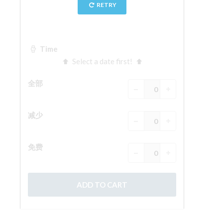
The Arnolfo\'s tower
Vasari Corridor
旧宫
圣母玛利亚
圣十字教堂
现在预定
预约导游
Only Tickets Fast Track Entrance
ZH
ENGLISH
中文
DEUTSCH
FRANÇAIS