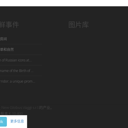
鲜事件
图片库
房间
单和自然
 of Russian icons at...
name of the Birth of ...
rridor: a unique prom...
是 New Globus Viaggi s.r.l.的产业。
股本 € 10.400
Ok
更多信息