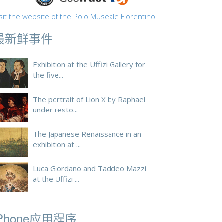
sit the website of the Polo Museale Fiorentino
最新鲜事件
Exhibition at the Uffizi Gallery for
the five...
The portrait of Lion X by Raphael
under resto...
The Japanese Renaissance in an
exhibition at ...
Luca Giordano and Taddeo Mazzi
at the Uffizi ...
iPhone应用程序