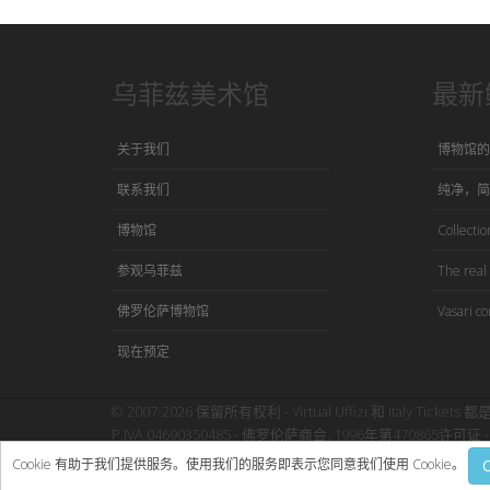
乌菲兹美术馆
最新
关于我们
博物馆的
联系我们
纯净，简
博物馆
Collection
参观乌菲兹
The real 
佛罗伦萨博物馆
Vasari co
现在预定
© 2007-2026 保留所有权利 - Virtual Uffizi 和 Italy Tickets 都
P.IVA 04690350485 - 佛罗伦萨商会, 1996年第470865许可证 - 
使用本网站即表示接受Virtual Uffizi”
条款与细则
-
隐私政策
Cookie 有助于我们提供服务。使用我们的服务即表示您同意我们使用 Cookie。