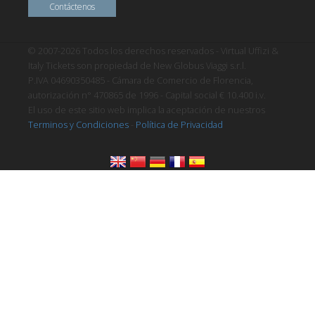
Contáctenos
© 2007-2026 Todos los derechos reservados - Virtual Uffizi &
Italy Tickets son propiedad de New Globus Viaggi s.r.l.
P.IVA 04690350485 - Cámara de Comercio de Florencia,
autorización n° 470865 de 1996 - Capital social € 10.400 i.v.
El uso de este sitio web implica la aceptación de nuestros
Terminos y Condiciones
-
Política de Privacidad