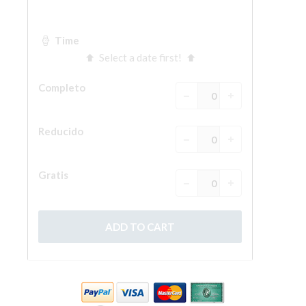
La Torre de Arnolfo
Corredor de Vasari
Palazzo Vecchio
Santa Maria Novella
Santa Croce
Reserve ahora
Reserve una visita guiada
Sólo billetes con entrada rápida
ES
ENGLISH
中文
DEUTSCH
FRANÇAIS