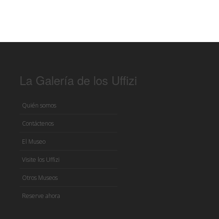
La Galería de los Uffizi
Quién somos
Contáctenos
El Museo
Visite los Uffizi
Otros Museos
Reserve ahora