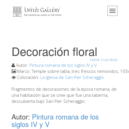
Home
El Museo
Información
Historia
Decoración floral
Eventos y exposiciones
Home
>
Las obras
Los comentarios de los visitantes
Autor:
Pintura romana de los siglos IV y V
Marco:
Temple sobre tabla, tres frescos removidos, 10
Contáctenos
Colocación:
La Iglesia de San Pier Scheraggio
Visite los Uffizi
Fragmentos de decoraciones de la época romana, de
Reserve ahora
una habitación que se cree que fue una taberna,
descubierta bajo San Pier Scheraggio.
Visita virtual
Autor:
Pintura romana de los
Las obras
siglos IV y V
Las salas