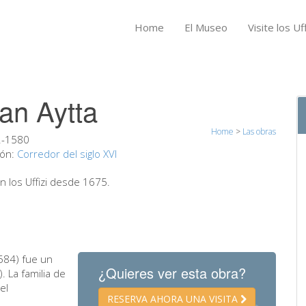
Home
El Museo
Visite los Uff
van Aytta
Home
>
Las obras
2-1580
ión:
Corredor del siglo XVI
n los Uffizi desde 1675.
1584) fue un
¿Quieres ver esta obra?
. La familia de
el
RESERVA AHORA UNA VISITA