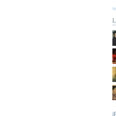
Vi
L
i