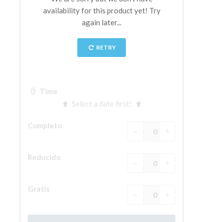
La Torre de Arnolfo
Corredor de Vasari
Palazzo Vecchio
Santa Maria Novella
Santa Croce
Reserve ahora
Reserve una visita guiada
Sólo billetes con entrada rápida
ES
ENGLISH
中文
DEUTSCH
FRANÇAIS