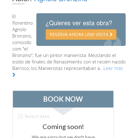
Los Artistas
El
Las nuevas salas
¿Quieres ver esta obra?
florentino
Otros Museos
Agnolo
RESERVA AHORA UNA VISITA
Bronzino,
Museo del Bargello
conocido
com "el
Galería de la Academia
Bronzino", fue un pintor manierista. Mezclando el
estilo de finales de Renacimiento con el recién nacido
Galería Palatina
Barroco, los Manieristas representaban a...
Leer más
Capillas de los Medici
Museo de San Marcos
Museo Arqueológico
El Taller de las Piedras Duras
Museo Galileo
Jardín de Boboli