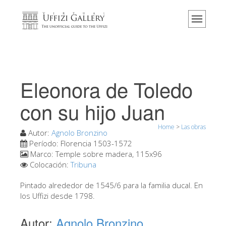
Home
El Museo
Información
Historia
Eleonora de Toledo
Eventos y exposiciones
con su hijo Juan
Los comentarios de los visitantes
Home
>
Las obras
Contáctenos
Autor:
Agnolo Bronzino
Período:
Florencia 1503-1572
Visite los Uffizi
Marco:
Temple sobre madera, 115x96
Colocación:
Tribuna
Reserve ahora
Visita virtual
Pintado alrededor de 1545/6 para la familia ducal. En
los Uffizi desde 1798.
Las obras
Autor:
Agnolo Bronzino
Las salas