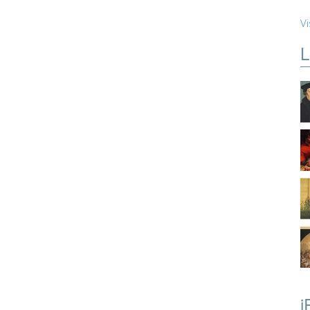
Vi
L
i