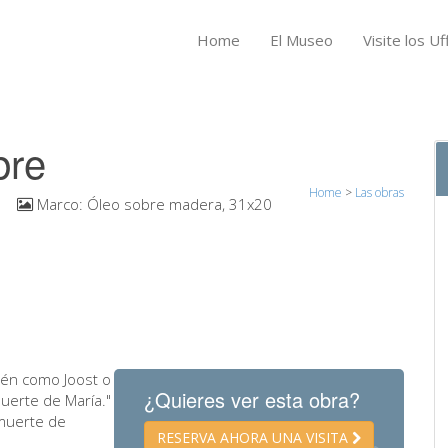
Home
El Museo
Visite los Uff
bre
Home
>
Las obras
1
Marco:
Óleo sobre madera, 31x20
ién como Joost o
¿Quieres ver esta obra?
uerte de María."
 muerte de
RESERVA AHORA UNA VISITA