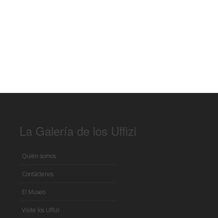
La Galería de los Uffizi
Quién somos
Contáctenos
El Museo
Visite los Uffizi