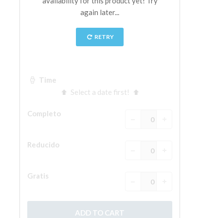
La Torre de Arnolfo
Corredor de Vasari
Palazzo Vecchio
Santa Maria Novella
Santa Croce
Reserve ahora
Reserve una visita guiada
Sólo billetes con entrada rápida
ES
ENGLISH
中文
DEUTSCH
FRANÇAIS