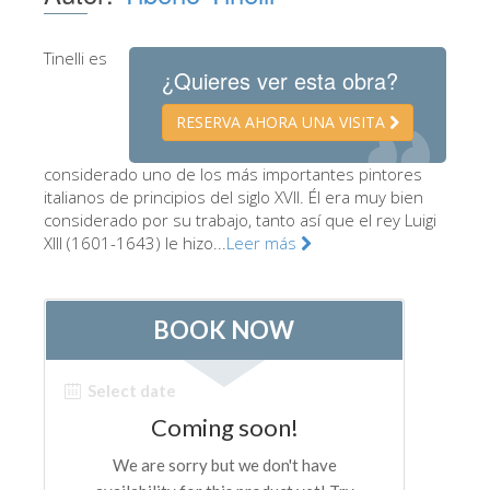
Los Artistas
Tinelli es
Las nuevas salas
¿Quieres ver esta obra?
Otros Museos
RESERVA AHORA UNA VISITA
Museo del Bargello
considerado uno de los más importantes pintores
Galería de la Academia
italianos de principios del siglo XVII. Él era muy bien
considerado por su trabajo, tanto así que el rey Luigi
Galería Palatina
XIII (1601-1643) le hizo...
Leer más
Capillas de los Medici
Museo de San Marcos
Museo Arqueológico
El Taller de las Piedras Duras
Museo Galileo
Jardín de Boboli