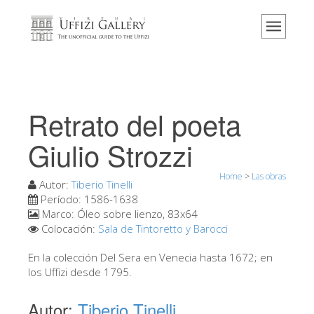
Home
El Museo
Información
Historia
Retrato del poeta
Eventos y exposiciones
Giulio Strozzi
Los comentarios de los visitantes
Home
>
Las obras
Contáctenos
Autor:
Tiberio Tinelli
Período:
1586-1638
Visite los Uffizi
Marco:
Óleo sobre lienzo, 83x64
Colocación:
Sala de Tintoretto y Barocci
Reserve ahora
Visita virtual
En la colección Del Sera en Venecia hasta 1672; en
los Uffizi desde 1795.
Las obras
Autor:
Tiberio Tinelli
Las salas