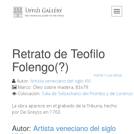
Home
El Museo
Información
Historia
Retrato de Teofilo
Eventos y exposiciones
Folengo(?)
Los comentarios de los visitantes
Home
>
Las obras
Contáctenos
Autor:
Artista veneciano del siglo XVI
Visite los Uffizi
Marco:
Óleo sobre madera, 83x79
Colocación:
Sala de Sebastiano del Piombo y de Lorenzo
Reserve ahora
La obra aparece en el grabado de la Tribuna, hecho
Visita virtual
por De Greyss en 1763.
Las obras
Autor:
Artista veneciano del siglo
Las salas