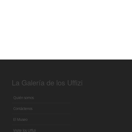
La Galería de los Uffizi
Quién somos
Contáctenos
El Museo
Visite los Uffizi