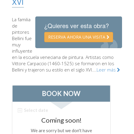
XVI
Los Artistas
Las nuevas salas
La familia
¿Quieres ver esta obra?
de
Otros Museos
pintores
RESERVA AHORA UNA VISITA
Bellini fue
Museo del Bargello
muy
Galería de la Academia
influyente
en la escuela veneciana de pintura. Artistas como
Galería Palatina
Vittore Carpaccio (1460-1525) se formaron en los
Bellini y trajeron su estilo en el siglo XVI....
Leer más
Capillas de los Medici
Museo de San Marcos
Museo Arqueológico
El Taller de las Piedras Duras
Museo Galileo
Jardín de Boboli