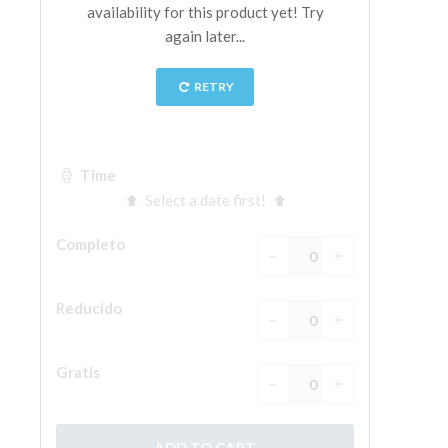
La Torre de Arnolfo
Corredor de Vasari
Palazzo Vecchio
Santa Maria Novella
Santa Croce
Reserve ahora
Reserve una visita guiada
Sólo billetes con entrada rápida
ES
ENGLISH
中文
DEUTSCH
FRANÇAIS