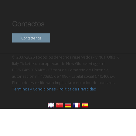
Contactos
Contáctenos
© 2007-2026 Todos los derechos reservados - Virtual Uffizi &
Italy Tickets son propiedad de New Globus Viaggi s.r.l.
P.IVA 04690350485 - Cámara de Comercio de Florencia,
autorización n° 470865 de 1996 - Capital social € 10.400 i.v.
El uso de este sitio web implica la aceptación de nuestros
Terminos y Condiciones
-
Política de Privacidad