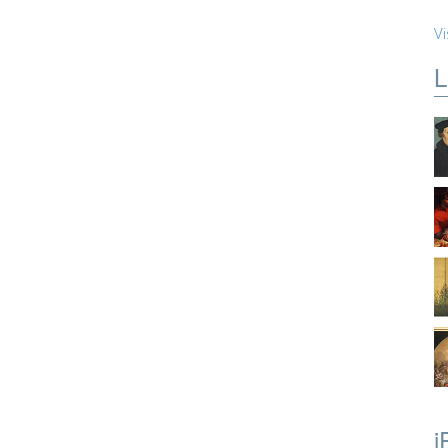
Vi
L
i