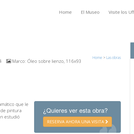
Home
El Museo
Visite los Uff
Home
>
Las obras
4
Marco:
Óleo sobre lienzo, 116x93
amático que le
¿Quieres ver esta obra?
 de pintura
en estudió
RESERVA AHORA UNA VISITA