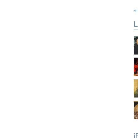
Vi
L
i