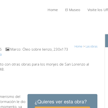
Home
El Museo
Visite los Uff
Home
>
Las obras
6
Marco:
Óleo sobre lienzo, 230x173
no
unto con otras obras para los monjes de San Lorenzo al
48.
nierismo del
¿Quieres ver esta obra?
formación le dio
e momento, ya