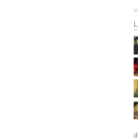
Vi
L
i