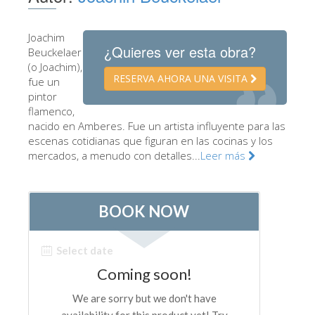
Los Artistas
Joachim
Las nuevas salas
¿Quieres ver esta obra?
Beuckelaer
Otros Museos
(o Joachim),
RESERVA AHORA UNA VISITA
fue un
Museo del Bargello
pintor
flamenco,
Galería de la Academia
nacido en Amberes. Fue un artista influyente para las
escenas cotidianas que figuran en las cocinas y los
Galería Palatina
mercados, a menudo con detalles...
Leer más
Capillas de los Medici
Museo de San Marcos
Museo Arqueológico
El Taller de las Piedras Duras
Museo Galileo
Jardín de Boboli