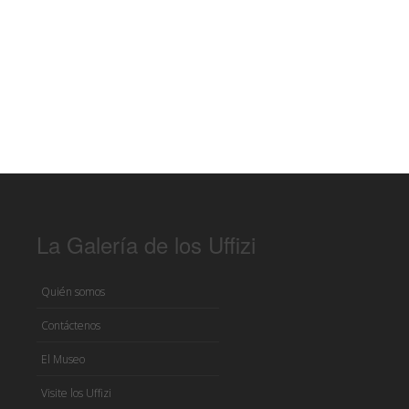
La Galería de los Uffizi
Quién somos
Contáctenos
El Museo
Visite los Uffizi