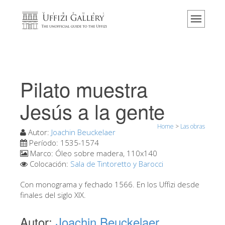
Home
El Museo
Información
Historia
Pilato muestra
Eventos y exposiciones
Jesús a la gente
Los comentarios de los visitantes
Home
>
Las obras
Contáctenos
Autor:
Joachin Beuckelaer
Período:
1535-1574
Visite los Uffizi
Marco:
Óleo sobre madera, 110x140
Colocación:
Sala de Tintoretto y Barocci
Reserve ahora
Visita virtual
Con monograma y fechado 1566. En los Uffizi desde
finales del siglo XIX.
Las obras
Autor:
Joachin Beuckelaer
Las salas