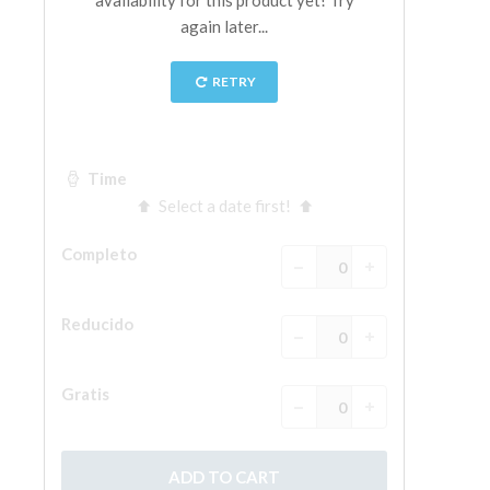
La Torre de Arnolfo
Corredor de Vasari
Palazzo Vecchio
Santa Maria Novella
Santa Croce
Reserve ahora
Reserve una visita guiada
Sólo billetes con entrada rápida
ES
ENGLISH
中文
DEUTSCH
FRANÇAIS