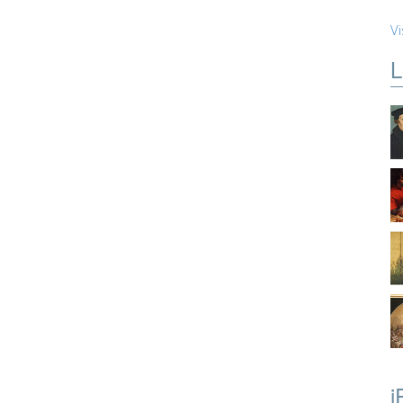
Vi
L
i