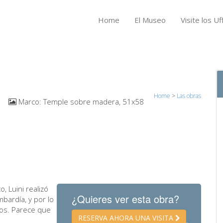
Home
El Museo
Visite los Uff
Home
>
Las obras
2
Marco:
Temple sobre madera, 51x58
, Luini realizó
¿Quieres ver esta obra?
ardía, y por lo
dos. Parece que
RESERVA AHORA UNA VISITA