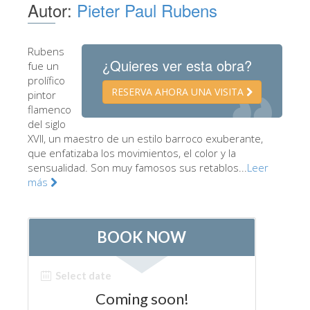
Autor:
Pieter Paul Rubens
Los Artistas
Las nuevas salas
Rubens
¿Quieres ver esta obra?
Otros Museos
fue un
prolífico
Museo del Bargello
RESERVA AHORA UNA VISITA
pintor
flamenco
Galería de la Academia
del siglo
XVII, un maestro de un estilo barroco exuberante,
Galería Palatina
que enfatizaba los movimientos, el color y la
Capillas de los Medici
sensualidad. Son muy famosos sus retablos...
Leer
más
Museo de San Marcos
Museo Arqueológico
El Taller de las Piedras Duras
Museo Galileo
Jardín de Boboli