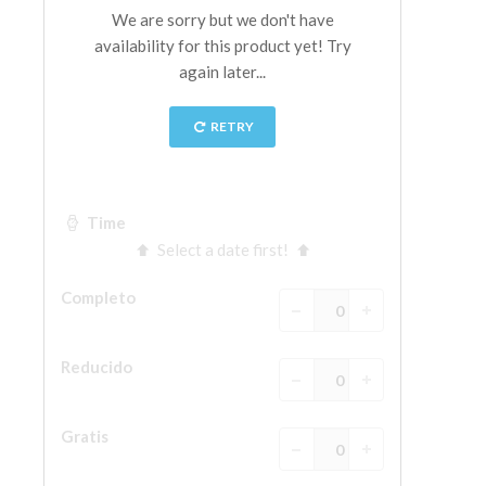
La Torre de Arnolfo
Corredor de Vasari
Palazzo Vecchio
Santa Maria Novella
Santa Croce
Reserve ahora
Reserve una visita guiada
Sólo billetes con entrada rápida
ES
ENGLISH
中文
DEUTSCH
FRANÇAIS