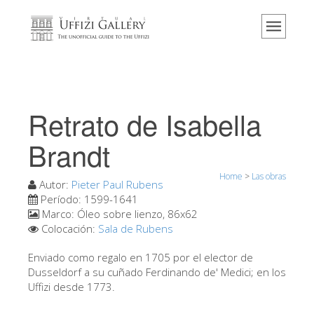
Home
El Museo
Información
Historia
Retrato de Isabella
Eventos y exposiciones
Brandt
Los comentarios de los visitantes
Home
>
Las obras
Contáctenos
Autor:
Pieter Paul Rubens
Período:
1599-1641
Visite los Uffizi
Marco:
Óleo sobre lienzo, 86x62
Colocación:
Sala de Rubens
Reserve ahora
Visita virtual
Enviado como regalo en 1705 por el elector de
Dusseldorf a su cuñado Ferdinando de' Medici; en los
Las obras
Uffizi desde 1773.
Las salas