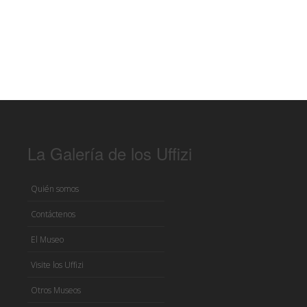
La Galería de los Uffizi
Quién somos
Contáctenos
El Museo
Visite los Uffizi
Otros Museos