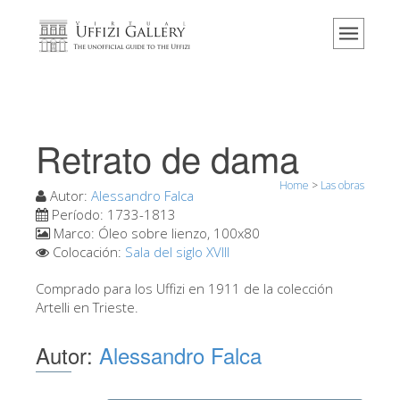
Home
El Museo
Información
Historia
Retrato de dama
Eventos y exposiciones
Home
>
Las obras
Los comentarios de los visitantes
Autor:
Alessandro Falca
Período:
1733-1813
Contáctenos
Marco:
Óleo sobre lienzo, 100x80
Colocación:
Sala del siglo XVIII
Visite los Uffizi
Comprado para los Uffizi en 1911 de la colección
Reserve ahora
Artelli en Trieste.
Visita virtual
Autor:
Alessandro Falca
Las obras
Las salas