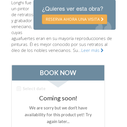
Longhi fue
Los Artistas
¿Quieres ver esta obra?
un pintor
de retratos
Las nuevas salas
RESERVA AHORA UNA VISITA
y grabador
veneciano,
Otros Museos
cuyas
Museo del Bargello
aguafuertes eran en su mayoría reproducciones de
pinturas. Él es mejor conocido por sus retratos al
Galería de la Academia
óleo de los nobles venecianos. Su...
Leer más
Galería Palatina
Capillas de los Medici
Museo de San Marcos
Museo Arqueológico
El Taller de las Piedras Duras
Museo Galileo
Jardín de Boboli