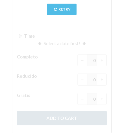
La Torre de Arnolfo
Corredor de Vasari
Palazzo Vecchio
Santa Maria Novella
Santa Croce
Reserve ahora
Reserve una visita guiada
Sólo billetes con entrada rápida
ES
ENGLISH
中文
DEUTSCH
FRANÇAIS