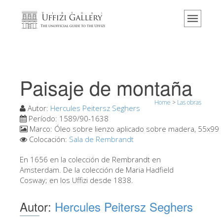
Home
El Museo
Información
Historia
Paisaje de montaña
Eventos y exposiciones
Home
>
Las obras
Los comentarios de los visitantes
Autor:
Hercules Peitersz Seghers
Período:
1589/90-1638
Contáctenos
Marco:
Óleo sobre lienzo aplicado sobre madera, 55x99
Colocación:
Sala de Rembrandt
Visite los Uffizi
En 1656 en la colección de Rembrandt en
Reserve ahora
Amsterdam. De la colección de Maria Hadfield
Visita virtual
Cosway; en los Uffizi desde 1838.
Las obras
Autor:
Hercules Peitersz Seghers
Las salas