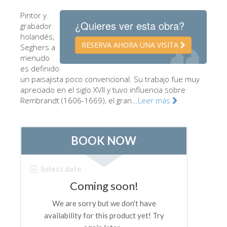
Los Artistas
Pintor y
¿Quieres ver esta obra?
grabador
Las nuevas salas
holandés,
RESERVA AHORA UNA VISITA
Seghers a
Otros Museos
menudo
Museo del Bargello
es definido
un paisajista poco convencional. Su trabajo fue muy
Galería de la Academia
apreciado en el siglo XVII y tuvo influencia sobre
Rembrandt (1606-1669), el gran...
Leer más
Galería Palatina
Capillas de los Medici
Museo de San Marcos
Museo Arqueológico
El Taller de las Piedras Duras
Museo Galileo
Jardín de Boboli