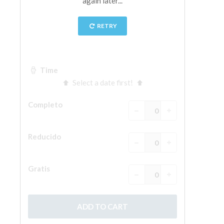
La Torre de Arnolfo
Corredor de Vasari
Palazzo Vecchio
Santa Maria Novella
Santa Croce
Reserve ahora
Reserve una visita guiada
Sólo billetes con entrada rápida
ES
ENGLISH
中文
DEUTSCH
FRANÇAIS