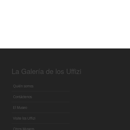
La Galería de los Uffizi
Quién somos
Contáctenos
El Museo
Visite los Uffizi
Otros Museos