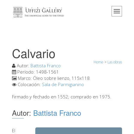
Home
El Museo
Información
Historia
Calvario
Eventos y exposiciones
Home
>
Las obras
Los comentarios de los visitantes
Autor:
Battista Franco
Período:
1498-1561
Contáctenos
Marco:
Óleo sobre lienzo, 115x118
Colocación:
Sala de Parmigianino
Visite los Uffizi
Firmado y fechado en 1552; comprado en 1975.
Reserve ahora
Visita virtual
Autor:
Battista Franco
Las obras
Las salas
El