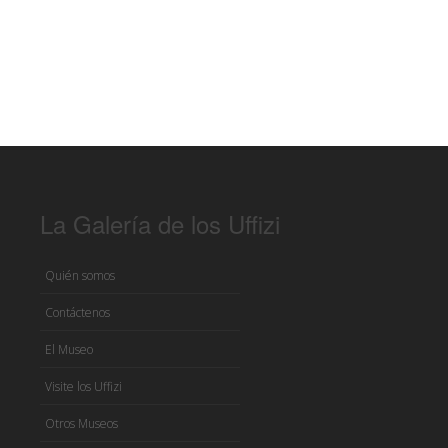
La Galería de los Uffizi
Quién somos
Contáctenos
El Museo
Visite los Uffizi
Otros Museos