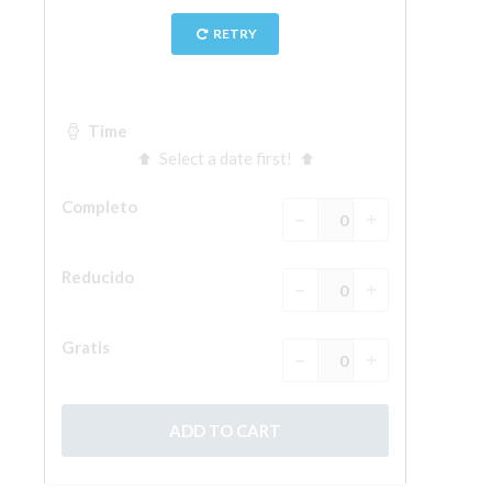
La Torre de Arnolfo
Corredor de Vasari
Palazzo Vecchio
Santa Maria Novella
Santa Croce
Reserve ahora
Reserve una visita guiada
Sólo billetes con entrada rápida
ES
ENGLISH
中文
DEUTSCH
FRANÇAIS