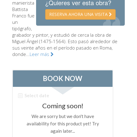
¿Quieres ver esta obra?
manierista
Los Artistas
Battista
RESERVA AHORA UNA VISITA
Franco fue
Las nuevas salas
un
tipógrafo,
Otros Museos
grabador y pintor, y estudió de cerca la obra de
Museo del Bargello
Miguel Ángel (1475-1564). Esto pasó alrededor de
sus veinte años en el período pasado en Roma,
Galería de la Academia
donde...
Leer más
Galería Palatina
Capillas de los Medici
Museo de San Marcos
Museo Arqueológico
El Taller de las Piedras Duras
Museo Galileo
Jardín de Boboli