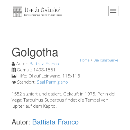
Home
Das Museum
Information
Geschichte
Golgotha
Veranstaltungen & Ausstellungen
Home
>
Die Kunstwerke
Besucher Bewertungen
Autor:
Battista Franco
Gemalt:
1498-1561
Kontakt
Hilfe:
Öl auf Leinwand, 115x118
Standort:
Saal Parmigiano
Die Uffizien entdecken
1552 signiert und datiert. Gekauft in 1975. Perin del
Jetzt buchen
Vega: Tarquinus Superbus findet die Tempel von
Virtuelle Tour
Jupiter auf dem Kapitol.
Die Kunstwerke
Autor:
Battista Franco
Die Säle