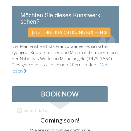
Die Künstler
Möchten Sie dieses Kunstwerk
Neuen Säle
sehen?
Andere Museen
JETZT EINE BESICHTIGUNG BUCHEN
Bargello Museum
Der Manierist Battista Franco war venezianischer
Galleria Accademia
Typograf, Kupferstecher und Maler und studierte aus
der Nähe das Werk von Michelangelo (1475-1564).
Palatina Galerie
Dies geschah circa in seinen 20ern, in den...
Mehr
Medici Kapelle
lesen
San Marco Museum
Archäologisches Museum
Opificio delle Pietre Dure
Museo Galileo
Boboli Gardens