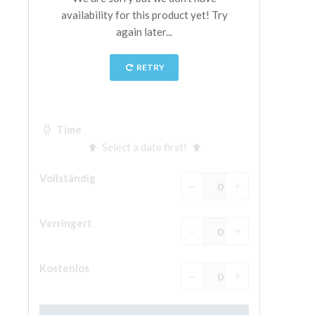
The Arnolfo\'s tower
Vasari Corridor
Palazzo Vecchio
Santa Maria Novella
Santa Croce
Jetzt buchen
Eine Geführte Tour buchen
Only Tickets Fast Track Entrance
DE
ENGLISH
中文
DEUTSCH
FRANÇAIS