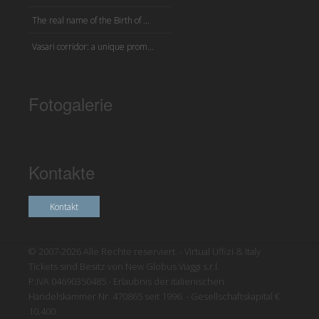
The real name of the Birth of ...
Vasari corridor: a unique prom...
Fotogalerie
Kontakte
Kontakt
© 2007-2026 Alle Rechte reserviert. - Virtual Uffizi & Italy
Tickets sind Besitz von New Globus Viaggi s.r.l.
P.IVA 04690350485 - Erlaubnis der italienischen
Handelskammer Nr. 470865 seit 1996. - Gesellschaftskapital €
10.400