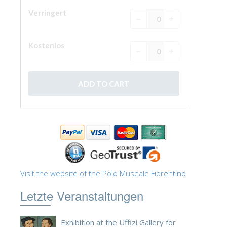
The Arnolfo\'s tower
Vasari Corridor
Palazzo Vecchio
Santa Maria Novella
Santa Croce
Jetzt buchen
Eine Geführte Tour buchen
Only Tickets Fast Track Entrance
DE
ENGLISH
Visit the website of the Polo Museale Fiorentino
中文
Letzte Veranstaltungen
DEUTSCH
FRANÇAIS
Exhibition at the Uffizi Gallery for