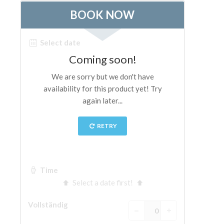
Die Künstler
Neuen Säle
Andere Museen
Bargello Museum
Galleria Accademia
Palatina Galerie
Medici Kapelle
San Marco Museum
Archäologisches Museum
Opificio delle Pietre Dure
Museo Galileo
Boboli Gardens