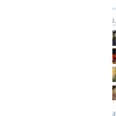
Vi
L
i