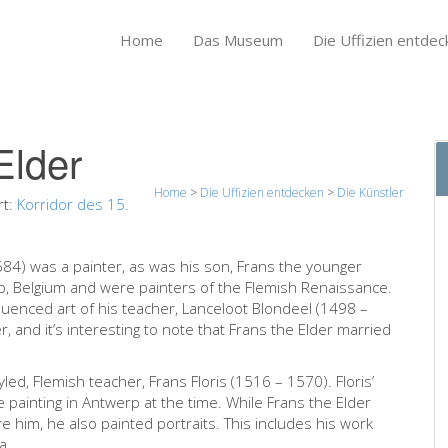
Home
Das Museum
Die Uffizien entdec
Elder
Home
>
Die Uffizien entdecken
>
Die Künstler
rt:
Korridor des 15.
584) was a painter, as was his son, Frans the younger
erp, Belgium and were painters of the Flemish Renaissance.
fluenced art of his teacher, Lanceloot Blondeel (1498 –
, and it’s interesting to note that Frans the Elder married
yled, Flemish teacher, Frans Floris (1516 – 1570). Floris’
painting in Antwerp at the time. While Frans the Elder
re him, he also painted portraits. This includes his work
a.