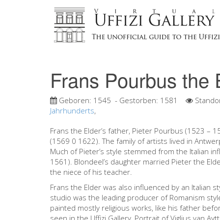
Frans Pourbus the 
Geboren:
1545
- Gestorben:
1581
Stando
Jahrhunderts
,
Frans the Elder’s father, Pieter Pourbus (1523 – 1
(1569 0 1622). The family of artists lived in Antw
Much of Pieter’s style stemmed from the Italian in
1561). Blondeel’s daughter married Pieter the Elder
the niece of his teacher.
Frans the Elder was also influenced by an Italian st
studio was the leading producer of Romanism style 
painted mostly religious works, like his father befo
seen in the Uffizi Gallery, Portrait of Viglius van Aytt