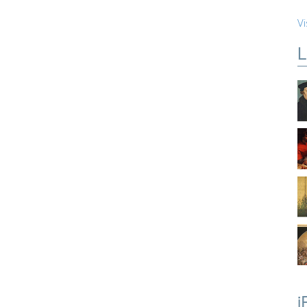
Vi
L
i