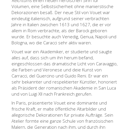
Reichtums
einen neuen heroischen Sinn für
Volumen, eine Selbstsicherheit ohne manierstische
Die Künstler
Dekorazionen besaß. Der neue Stil von Vouet war
Neuen Säle
eindeutig italienisch, aufgrund seiner verbrachten
Jahre in Italien zwischen 1613 und 1627, die er vor
Andere Museen
allem in Rom verbrachte, als der Barock geboren
wurde. Er besuchte auch Venedig, Genua, Napoli und
Bargello Museum
Bologna, wo die Caracci sehr aktiv waren.
Galleria Accademia
Vouet war ein Akademiker, er studierte und saugte
alles auf, dass sich um ihn herum befand,
Palatina Galerie
eingeschlossen das dramatische Licht von Caravaggio,
Medici Kapelle
die Farben und Veronese und deie Kunst von
Carracci, del Guercino und Guido Reni. Er war ein
San Marco Museum
sehr bekannter und respektierter Künstler, honoriert
als Präsident der romanischen Akademie in San Luca
Archäologisches Museum
und von Luigi XII nach Frankreich gerufen.
Opificio delle Pietre Dure
In Paris, präsentierte Vouet eine dominante und
frische Kraft, er malte öffentliche Altarbilder und
Museo Galileo
allegorische Dekorationen für private Aufträge. Sein
Boboli Gardens
Atelier formte eine ganze Schule von französischen
Malern, die Generation nach ihm, und durch ihn