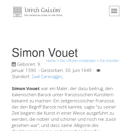
Home
Das Museum
Information
Geschichte
Simon Vouet
Veranstaltungen & Ausstellungen
Home
>
Die Uffizien entdecken
>
Die Künstler
Besucher Bewertungen
Geboren:
9.
Januar 1590
- Gestorben:
30. Juni 1649
Kontakt
Standort:
Saal Caravaggio
,
Die Uffizien entdecken
Simon Vouet
war ein Maler, der dazu beitrug, den
italienischen Barock unter französischen Künstlern
Jetzt buchen
bekannt zu machen. Ein zeitgenössischer Franzose,
Virtuelle Tour
der den Begriff Barock nicht kannte, sagte "zu seiner
Zeit begann die Kunst in einer Weise ausgeführt zu
Die Kunstwerke
werden, die nobler und schöner und noch nie zuvor
gesehen war", und dass seine
Allegorie des
Die Säle