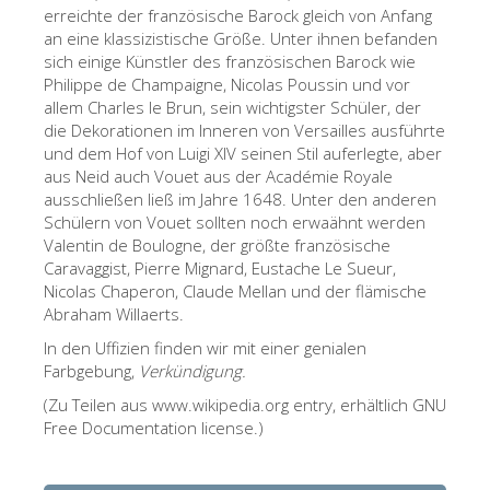
The Arnolfo\'s tower
erreichte der französische Barock gleich von Anfang
an eine klassizistische Größe. Unter ihnen befanden
Vasari Corridor
sich einige Künstler des französischen Barock wie
Philippe de Champaigne, Nicolas Poussin und vor
Palazzo Vecchio
allem Charles le Brun, sein wichtigster Schüler, der
Santa Maria Novella
die Dekorationen im Inneren von Versailles ausführte
und dem Hof von Luigi XIV seinen Stil auferlegte, aber
Santa Croce
aus Neid auch Vouet aus der Académie Royale
ausschließen ließ im Jahre 1648. Unter den anderen
Jetzt buchen
Schülern von Vouet sollten noch erwaähnt werden
Eine Geführte Tour buchen
Valentin de Boulogne, der größte französische
Caravaggist, Pierre Mignard, Eustache Le Sueur,
Only Tickets Fast Track Entrance
Nicolas Chaperon, Claude Mellan und der flämische
Abraham Willaerts.
DE
In den Uffizien finden wir mit einer genialen
ENGLISH
Farbgebung,
Verkündigung.
中文
(Zu Teilen aus www.wikipedia.org entry, erhältlich GNU
Free Documentation license.)
DEUTSCH
FRANÇAIS