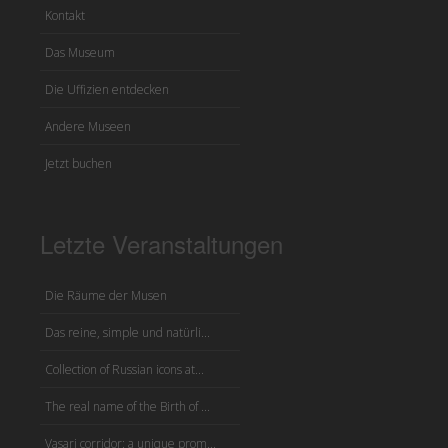
Kontakt
Das Museum
Die Uffizien entdecken
Andere Museen
Jetzt buchen
Letzte Veranstaltungen
Die Räume der Musen
Das reine, simple und natürli...
Collection of Russian icons at...
The real name of the Birth of ...
Vasari corridor: a unique prom...