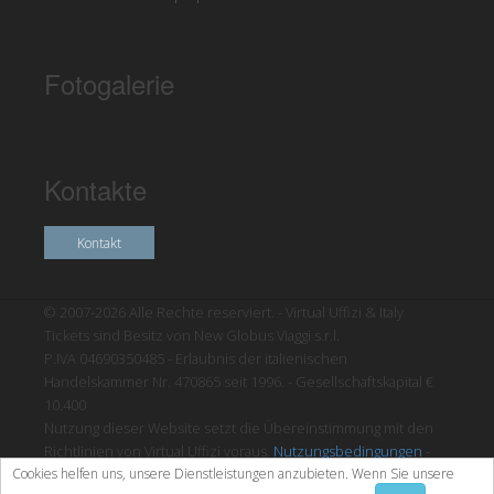
Fotogalerie
Kontakte
Kontakt
© 2007-2026 Alle Rechte reserviert. - Virtual Uffizi & Italy
Tickets sind Besitz von New Globus Viaggi s.r.l.
P.IVA 04690350485 - Erlaubnis der italienischen
Handelskammer Nr. 470865 seit 1996. - Gesellschaftskapital €
10.400
Nutzung dieser Website setzt die Übereinstimmung mit den
Richtlinien von Virtual Uffizi voraus.
Nutzungsbedingungen
-
Cookies helfen uns, unsere Dienstleistungen anzubieten. Wenn Sie unsere
Datenschutzrichtlinien