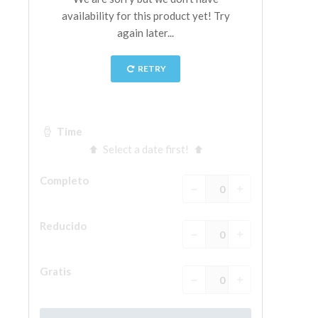
La Torre de Arnolfo
Corredor de Vasari
Palazzo Vecchio
Santa Maria Novella
Santa Croce
Reserve ahora
Reserve una visita guiada
Sólo billetes con entrada rápida
ES
ENGLISH
中文
DEUTSCH
FRANÇAIS