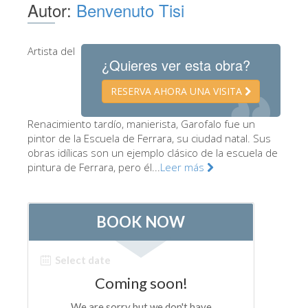
Autor:
Benvenuto Tisi
Los Artistas
Las nuevas salas
Artista del
¿Quieres ver esta obra?
Otros Museos
Museo del Bargello
RESERVA AHORA UNA VISITA
Galería de la Academia
Renacimiento tardío, manierista, Garofalo fue un
pintor de la Escuela de Ferrara, su ciudad natal. Sus
Galería Palatina
obras idílicas son un ejemplo clásico de la escuela de
Capillas de los Medici
pintura de Ferrara, pero él...
Leer más
Museo de San Marcos
Museo Arqueológico
El Taller de las Piedras Duras
Museo Galileo
Jardín de Boboli