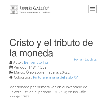
Home
El Museo
Información
Historia
Cristo y el tributo de
Eventos y exposiciones
la moneda
Los comentarios de los visitantes
Home
>
Las obras
Contáctenos
Autor:
Benvenuto Tisi
Período:
1481-1559
Visite los Uffizi
Marco:
Óleo sobre madera, 20x22
Colocación:
Pintura emiliana del siglo XVI
Reserve ahora
Visita virtual
Mencionado por primera vez en el inventario de
Palazzo Pitti en el período 1702/10; en los Uffizi
Las obras
desde 1753.
Las salas