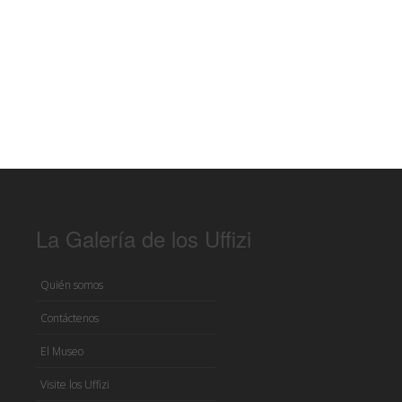
La Galería de los Uffizi
Quién somos
Contáctenos
El Museo
Visite los Uffizi