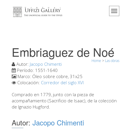
Home
El Museo
Información
Historia
Embriaguez de Noé
Eventos y exposiciones
Home
>
Las obras
Los comentarios de los visitantes
Autor:
Jacopo Chimenti
Período:
1551-1640
Contáctenos
Marco:
Óleo sobre cobre, 31x25
Colocación:
Corredor del siglo XVI
Visite los Uffizi
Comprado en 1779, junto con la pieza de
Reserve ahora
acompañamiento (Sacrificio de Isaac), de la colección
Visita virtual
de Ignazio Hugford.
Las obras
Autor:
Jacopo Chimenti
Las salas