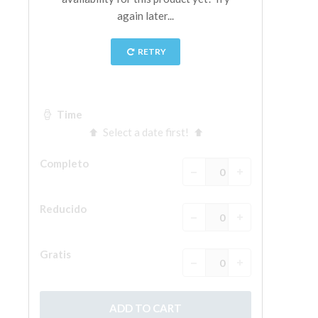
La Torre de Arnolfo
Corredor de Vasari
Palazzo Vecchio
Santa Maria Novella
Santa Croce
Reserve ahora
Reserve una visita guiada
Sólo billetes con entrada rápida
ES
ENGLISH
中文
DEUTSCH
FRANÇAIS