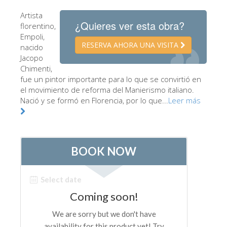
Los Artistas
Artista
¿Quieres ver esta obra?
florentino,
Las nuevas salas
Empoli,
RESERVA AHORA UNA VISITA
nacido
Otros Museos
Jacopo
Museo del Bargello
Chimenti,
fue un pintor importante para lo que se convirtió en
Galería de la Academia
el movimiento de reforma del Manierismo italiano.
Nació y se formó en Florencia, por lo que...
Leer más
Galería Palatina
Capillas de los Medici
Museo de San Marcos
Museo Arqueológico
El Taller de las Piedras Duras
Museo Galileo
Jardín de Boboli