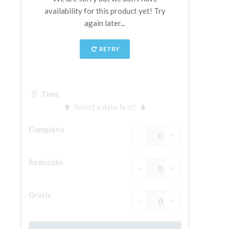
La Torre de Arnolfo
Corredor de Vasari
Palazzo Vecchio
Santa Maria Novella
Santa Croce
Reserve ahora
Reserve una visita guiada
Sólo billetes con entrada rápida
ES
ENGLISH
中文
DEUTSCH
FRANÇAIS