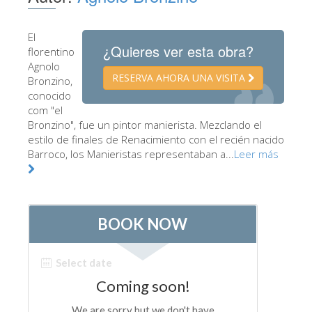
Los Artistas
El
Las nuevas salas
¿Quieres ver esta obra?
florentino
Otros Museos
Agnolo
RESERVA AHORA UNA VISITA
Bronzino,
Museo del Bargello
conocido
com "el
Galería de la Academia
Bronzino", fue un pintor manierista. Mezclando el
estilo de finales de Renacimiento con el recién nacido
Galería Palatina
Barroco, los Manieristas representaban a...
Leer más
Capillas de los Medici
Museo de San Marcos
Museo Arqueológico
El Taller de las Piedras Duras
Museo Galileo
Jardín de Boboli