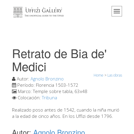
Home
El Museo
Información
Historia
Retrato de Bia de'
Eventos y exposiciones
Medici
Los comentarios de los visitantes
Home
>
Las obras
Contáctenos
Autor:
Agnolo Bronzino
Período:
Florencia 1503-1572
Visite los Uffizi
Marco:
Temple sobre tabla, 63x48
Colocación:
Tribuna
Reserve ahora
Visita virtual
Realizado poso antes de 1542, cuando la niña murió
a la edad de cinco años. En los Uffizi desde 1796.
Las obras
Autor:
Agnolo Bronzino
Las salas