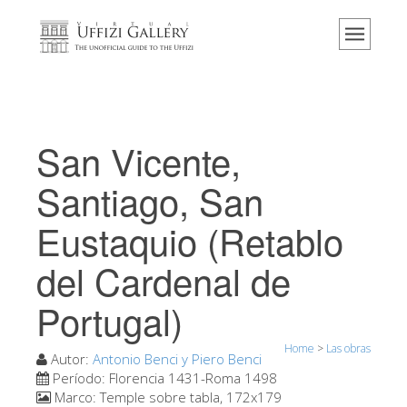
Home
El Museo
Información
Historia
San Vicente,
Eventos y exposiciones
Santiago, San
Los comentarios de los visitantes
Eustaquio (Retablo
Contáctenos
del Cardenal de
Visite los Uffizi
Reserve ahora
Portugal)
Visita virtual
Home
>
Las obras
Autor:
Antonio Benci y Piero Benci
Las obras
Período:
Florencia 1431-Roma 1498
Las salas
Marco:
Temple sobre tabla, 172x179