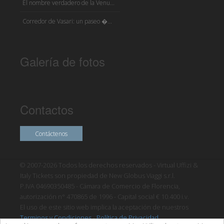
El nombre verdadero de la Venu...
Corredor de Vasari: un paseo �...
Galería de fotos
Contactos
Contáctenos
© 2007-2026 Todos los derechos reservados - Virtual Uffizi &
Italy Tickets son propiedad de New Globus Viaggi s.r.l.
P.IVA 04690350485 - Cámara de Comercio de Florencia,
autorización n° 470865 de 1996 - Capital social € 10.400 i.v.
El uso de este sitio web implica la aceptación de nuestros
Terminos y Condiciones
-
Política de Privacidad