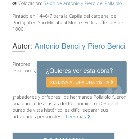
Colocación:
Salón de Antonio y Piero del Pollaiolo
Los Artistas
Pintado en 1446/7 para la Capilla del cardenal de
Las nuevas salas
Portugal en San Miniato al Monte. En los Uffizi desde
1800.
Otros Museos
Museo del Bargello
Autor:
Antonio Benci y Piero Benci
Galería de la Academia
Galería Palatina
Pintores,
¿Quieres ver esta obra?
escultores,
Capillas de los Medici
RESERVA AHORA UNA VISITA
Museo de San Marcos
Museo Arqueológico
grabadores y orfebres, los hermanos Pollaiolo fueron
una pareja de artistas del Renacimiento. Desde el
El Taller de las Piedras Duras
punto de vista histórico, es difícil separar sus
actividades personales,...
Leer más
Museo Galileo
Jardín de Boboli