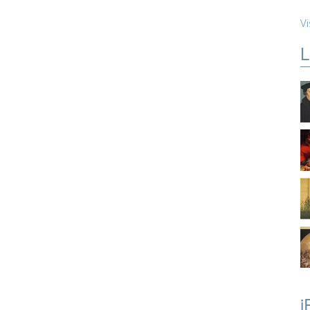
Vi
L
i