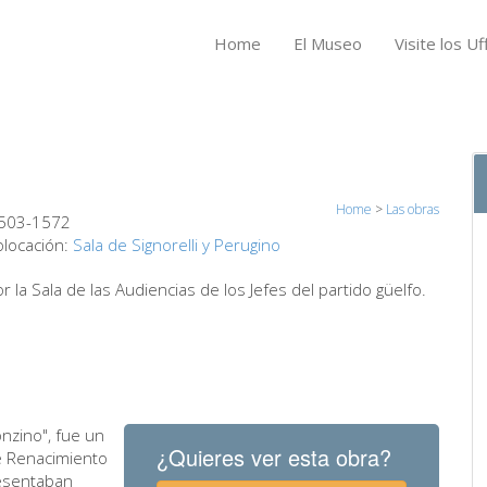
Home
El Museo
Visite los Uff
Home
>
Las obras
1503-1572
locación:
Sala de Signorelli y Perugino
a Sala de las Audiencias de los Jefes del partido güelfo.
onzino", fue un
¿Quieres ver esta obra?
de Renacimiento
resentaban