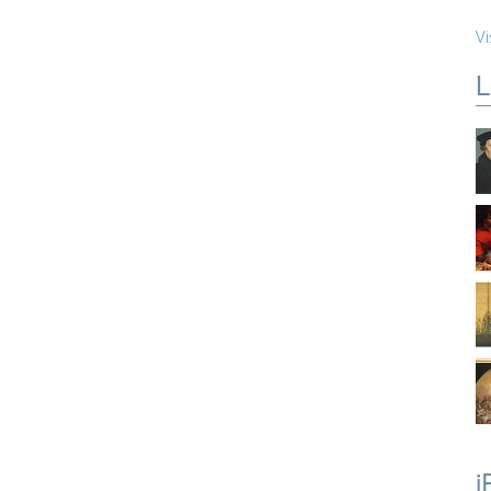
Vi
L
i