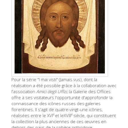
Les Artistes
Les nouvelles salles
Les autres Musées
Le Musée national du Bargello
Galerie de l'Académie
La Galerie Palatine
Les Chapelles Médicis
Le Musée de San Marco
Pour la série "I mai visti" (Jamais vus), dont la
réalisation a été possible grâce à la collaboration avec
Musée Archéologique
l'association
Amici degli Uffizi,
la Galerie des Offices
offre à ses visitateurs l'opportunité d'approfondir la
Opificio delle Pietre Dure
connaissance des icônes russes des galeries
Le Musée Galilée
florentines. Il s'agit de quatre-vingt-une icônes,
e
e
réalisées entre le XVI
et leXVIII
siècle, qui constituent
Le Jardin de Boboli
la collection la plus anciennes de ces œuvres en
dehors des pays de la sphère orthodoxe.