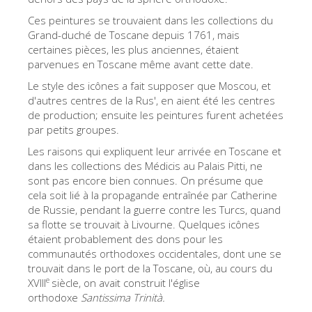
La tour d'Arnolfo
Ces peintures se trouvaient dans les collections du
Le Corridor de Vasari
Grand-duché de Toscane depuis 1761, mais
certaines pièces, les plus anciennes, étaient
Le Palazzo Vecchio
parvenues en Toscane même avant cette date.
Santa Maria Novella
Le style des icônes a fait supposer que Moscou, et
d'autres centres de la Rus', en aient été les centres
la Basilique de Santa Croce
de production; ensuite les peintures furent achetées
par petits groupes.
Réserver
Les raisons qui expliquent leur arrivée en Toscane et
Réserver une visite guidée
dans les collections des Médicis au Palais Pitti, ne
Les billets coupe-file
sont pas encore bien connues. On présume que
cela soit lié à la propagande entraînée par Catherine
FR
de Russie, pendant la guerre contre les Turcs, quand
sa flotte se trouvait à Livourne. Quelques icônes
ENGLISH
étaient probablement des dons pour les
communautés orthodoxes occidentales, dont une se
中文
trouvait dans le port de la Toscane, où, au cours du
DEUTSCH
e
XVIII
siècle, on avait construit l'église
orthodoxe
Santissima Trinità.
FRANÇAIS