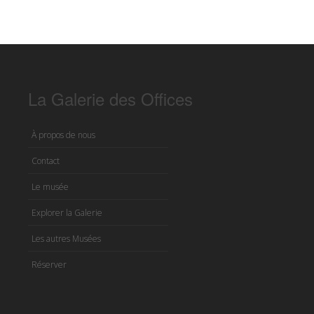
La Galerie des Offices
À propos de nous
Contact
Le musée
Explorer la Galerie
Les autres Musées
Réserver