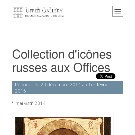
Accueil
Le musée
Renseignements
Histoire
Collection d'icônes
Événements et expositions
russes aux Offices
L' avis des visiteurs
Contact
Période: Du 20 décembre 2014 au 1er février
Explorer la Galerie
2015
Réserver
"I mai visti" 2014
Visite virtuelle
Les Oeuvres
Les Salles