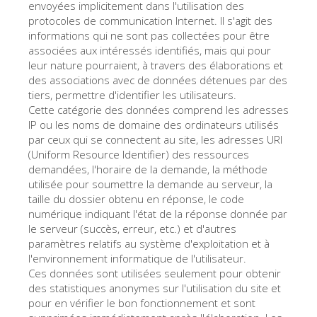
La tour d'Arnolfo
envoyées implicitement dans l'utilisation des
protocoles de communication Internet. Il s'agit des
Le Corridor de Vasari
informations qui ne sont pas collectées pour être
associées aux intéressés identifiés, mais qui pour
Le Palazzo Vecchio
leur nature pourraient, à travers des élaborations et
des associations avec de données détenues par des
Santa Maria Novella
tiers, permettre d'identifier les utilisateurs.
la Basilique de Santa Croce
Cette catégorie des données comprend les adresses
IP ou les noms de domaine des ordinateurs utilisés
Réserver
par ceux qui se connectent au site, les adresses URI
(Uniform Resource Identifier) des ressources
Réserver une visite guidée
demandées, l'horaire de la demande, la méthode
Les billets coupe-file
utilisée pour soumettre la demande au serveur, la
taille du dossier obtenu en réponse, le code
FR
numérique indiquant l'état de la réponse donnée par
le serveur (succès, erreur, etc.) et d'autres
ENGLISH
paramètres relatifs au système d'exploitation et à
中文
l'environnement informatique de l'utilisateur.
Ces données sont utilisées seulement pour obtenir
DEUTSCH
des statistiques anonymes sur l'utilisation du site et
pour en vérifier le bon fonctionnement et sont
FRANÇAIS