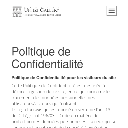
Accueil
Le musée
Renseignements
Histoire
Politique de
Événements et expositions
Confidentialité
L' avis des visiteurs
Contact
Politique de Confidentialité pour les visiteurs du site
Explorer la Galerie
Cette Politique de Confidentialité est destinée à
décrire la gestion de ce site, en ce qui concerne le
Réserver
traitement des données personnelles des
utilisateurs/visiteurs qui l'utilisent.
Visite virtuelle
Il s'agit d'un avis qui est donné en vertu de l'art. 13
Les Oeuvres
du D. Législatif 196/03 – Code en matière de
protection des données personnelles – à ceux qui se
Les Salles
connectent au site web de la société New Globus