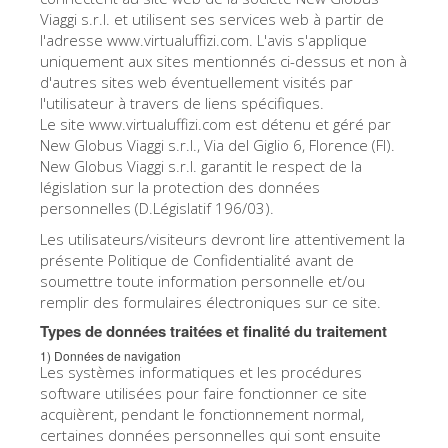
Viaggi s.r.l. et utilisent ses services web à partir de
Les Artistes
l'adresse www.virtualuffizi.com. L'avis s'applique
Les nouvelles salles
uniquement aux sites mentionnés ci-dessus et non à
d'autres sites web éventuellement visités par
Les autres Musées
l'utilisateur à travers de liens spécifiques.
Le site www.virtualuffizi.com est détenu et géré par
Le Musée national du Bargello
New Globus Viaggi s.r.l., Via del Giglio 6, Florence (FI).
New Globus Viaggi s.r.l. garantit le respect de la
Galerie de l'Académie
législation sur la protection des données
La Galerie Palatine
personnelles (D.Législatif 196/03).
Les Chapelles Médicis
Les utilisateurs/visiteurs devront lire attentivement la
présente Politique de Confidentialité avant de
Le Musée de San Marco
soumettre toute information personnelle et/ou
remplir des formulaires électroniques sur ce site.
Musée Archéologique
Types de données traitées et finalité du traitement
Opificio delle Pietre Dure
1) Données de navigation
Les systèmes informatiques et les procédures
Le Musée Galilée
software utilisées pour faire fonctionner ce site
acquièrent, pendant le fonctionnement normal,
Le Jardin de Boboli
certaines données personnelles qui sont ensuite