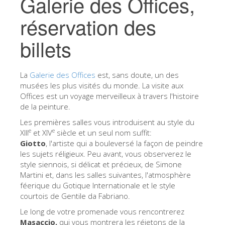
Galerie des Offices,
Les Artistes
réservation des
Les nouvelles salles
billets
Les autres Musées
Le Musée national du Bargello
La
Galerie des Offices
est, sans doute, un des
Galerie de l'Académie
musées les plus visités du monde. La visite aux
Offices est un voyage merveilleux à travers l'histoire
La Galerie Palatine
de la peinture.
Les Chapelles Médicis
Les premières salles vous introduisent au style du
e
e
XIII
et XIV
siècle et un seul nom suffit:
Le Musée de San Marco
Giotto
, l'artiste qui a bouleversé la façon de peindre
les sujets réligieux. Peu avant, vous observerez le
Musée Archéologique
style siennois, si délicat et précieux, de Simone
Opificio delle Pietre Dure
Martini et, dans les salles suivantes, l'atmosphère
féerique du Gotique Internationale et le style
Le Musée Galilée
courtois de Gentile da Fabriano.
Le Jardin de Boboli
Le long de votre promenade vous rencontrerez
Masaccio,
qui vous montrera les
réjetons de la