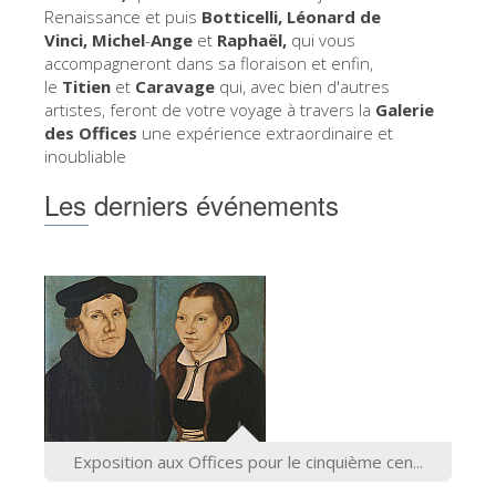
La tour d'Arnolfo
Renaissance et puis
Botticelli, Léonard de
Vinci,
Michel
-
Ange
et
Raphaël,
qui vous
Le Corridor de Vasari
accompagneront dans sa floraison et enfin,
le
Titien
et
Caravage
Le Palazzo Vecchio
qui,
avec bien d'autres
artistes, feront de votre voyage à travers la
Galerie
Santa Maria Novella
des Offices
une expérience extraordinaire et
inoubliable
la Basilique de Santa Croce
Les derniers événements
Réserver
Réserver une visite guidée
Les billets coupe-file
FR
ENGLISH
中文
DEUTSCH
Exposition aux Offices pour le cinquième cen...
FRANÇAIS