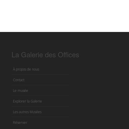
La Galerie des Offices
À propos de nous
Contact
Le musée
Explorer la Galerie
Les autres Musées
Réserver