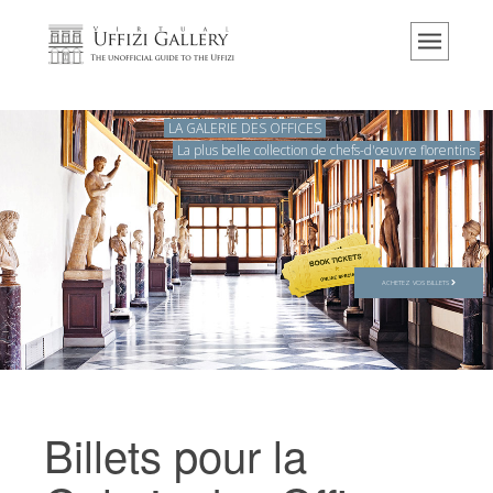
Accueil
Le musée
Renseignements
LA GALERIE DES OFFICES
La plus belle collection de chefs-d'oeuvre florentins
Histoire
Événements et expositions
L' avis des visiteurs
Contact
ACHETEZ VOS BILLETS
Explorer la Galerie
Réserver
Visite virtuelle
Billets pour la
Les Oeuvres
Les Salles