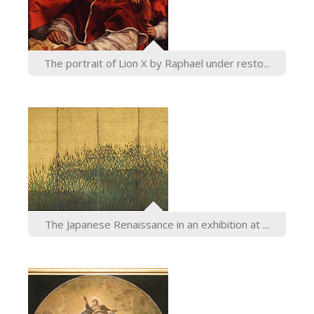
ESPAÑOL
The portrait of Lion X by Raphael under resto...
The Japanese Renaissance in an exhibition at ...