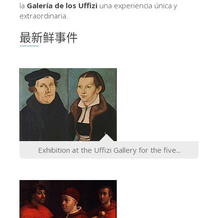
The Arnolfo\'s tower
la
Galería de los Uffizi
una experiencia única y
extraordinaria.
Vasari Corridor
最新鲜事件
旧宫
圣母玛利亚
圣十字教堂
现在预定
预约导游
Only Tickets Fast Track Entrance
ZH
Exhibition at the Uffizi Gallery for the five...
ENGLISH
中文
DEUTSCH
FRANÇAIS