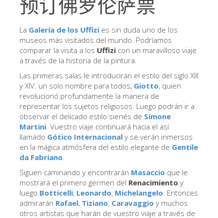
预订佛罗伦萨票
艺术家
新展示室厅
La
Galería de los Uffizi
es sin duda uno de los
museos más visitados del mundo. Podríamos
佛罗伦萨博物馆
comparar la visita a los
Uffizi
con un maravilloso viaje
a través de la historia de la pintura.
巴杰罗美术馆
Las primeras salas le introducirán el estilo del siglo XIII
学院美术馆
y XIV: un solo nombre para todos,
Giotto
, quien
revolucionó profundamente la manera de
巴拉丁画廊
representar los sujetos religiosos. Luego podrán ir a
美第奇教堂
observar el delicado estilo sienés de
Simone
Martini
. Vuestro viaje continuará hacia el así
圣马可博物馆
llamado
Gótico Internacional
y se verán inmersos
en la mágica atmósfera del estilo elegante de
Gentile
考古学博物馆
da Fabriano
.
宝石加工博物馆
Siguen caminando y encontrarán
Masaccio
que le
mostrará el primero germen del
Renacimiento
y
伽利略博物馆
luego
Botticelli
,
Leonardo
,
Michelangelo
. Entonces
admirarán
Rafael
,
Tiziano
,
Caravaggio
y muchos
Boboli Gardens
otros artistas que harán de vuestro viaje a través de