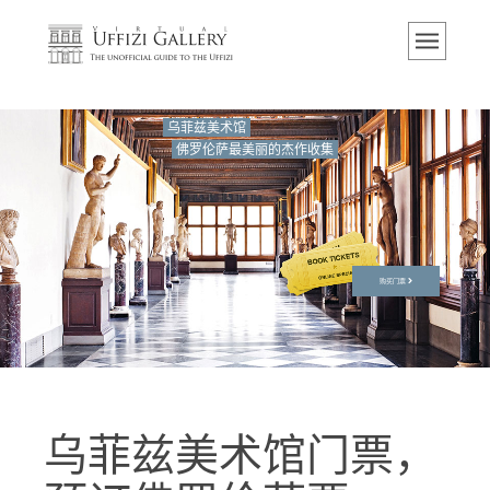
主页
博物馆
信息
乌菲兹美术馆
佛罗伦萨最美丽的杰作收集
历史
活动 & 展览
游客的评论
联系我们
购买门票
参观乌菲兹
现在预定
虚拟之旅
乌菲兹美术馆门票，
杰作
展示室