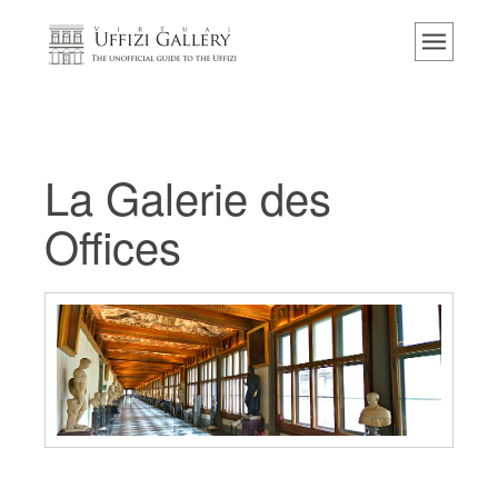
Accueil
Le musée
Renseignements
Histoire
La Galerie des
Événements et expositions
Offices
L' avis des visiteurs
Contact
Explorer la Galerie
Réserver
Visite virtuelle
Les Oeuvres
Les Salles