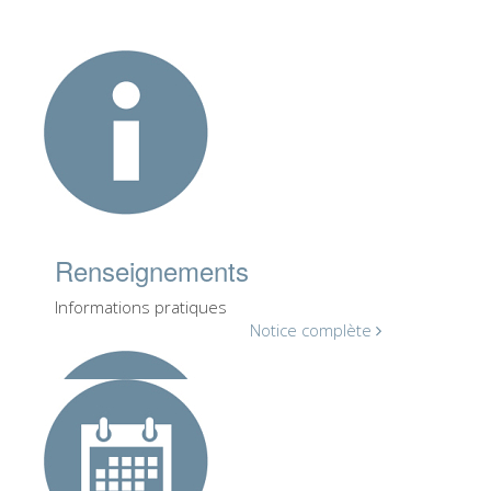
Les Artistes
Les nouvelles salles
Les autres Musées
Le Musée national du Bargello
Galerie de l'Académie
La Galerie Palatine
Les Chapelles Médicis
Renseignements
Le Musée de San Marco
Informations pratiques
Notice complète
Musée Archéologique
Opificio delle Pietre Dure
Le Musée Galilée
Le Jardin de Boboli