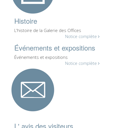
La tour d'Arnolfo
Le Corridor de Vasari
Histoire
Le Palazzo Vecchio
L'histoire de la Galerie des Offices
Santa Maria Novella
Notice complète
la Basilique de Santa Croce
Événements et expositions
Réserver
Événements et expositions
Notice complète
Réserver une visite guidée
Les billets coupe-file
FR
ENGLISH
中文
DEUTSCH
L' avis des visiteurs
FRANÇAIS