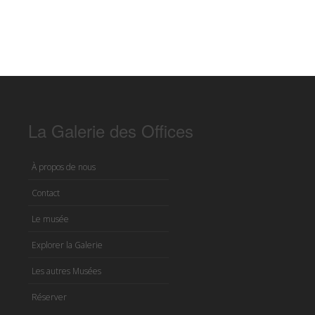
La Galerie des Offices
À propos de nous
Contact
Le musée
Explorer la Galerie
Les autres Musées
Réserver