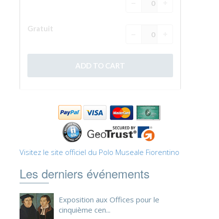
La tour d'Arnolfo
Le Corridor de Vasari
Le Palazzo Vecchio
Santa Maria Novella
la Basilique de Santa Croce
Réserver
Réserver une visite guidée
Les billets coupe-file
FR
Visitez le site officiel du Polo Museale Fiorentino
ENGLISH
Les derniers événements
中文
DEUTSCH
Exposition aux Offices pour le
cinquième cen...
FRANÇAIS