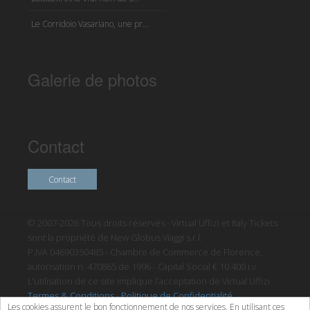
Le Corridoio Vasariano, une pr...
Galerie de photos
Contact
Contact
© 2007-2026 Tous droits réservés - Virtual Uffizi et Italy Tickets
sont la propriété de New Globus Viaggi s.r.l.
P.IVA 04690350485 - Chambre de Commerce de Florence,
autorisation n. 470865 de 1996 - Capital Social € 10.400 i.v.
L'utilisation de ce site implique l'acceptation de Virtual Uffizi
Termes & Conditions
-
Politique de Confidentialité
Les cookies assurent le bon fonctionnement de nos services. En utilisant ces