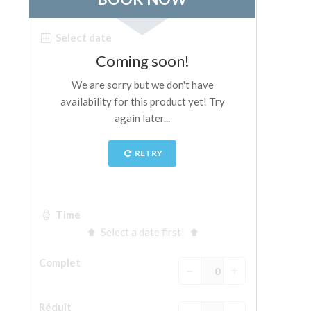
Les Artistes
Les nouvelles salles
Les autres Musées
Le Musée national du Bargello
Galerie de l'Académie
La Galerie Palatine
Les Chapelles Médicis
Le Musée de San Marco
Musée Archéologique
Opificio delle Pietre Dure
Le Musée Galilée
Le Jardin de Boboli