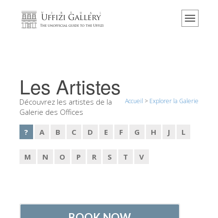
Accueil
Le musée
Renseignements
Histoire
Les Artistes
Événements et expositions
Découvrez les artistes de la
Accueil
>
Explorer la Galerie
L' avis des visiteurs
Galerie des Offices
Contact
?
A
B
C
D
E
F
G
H
J
L
Explorer la Galerie
M
N
O
P
R
S
T
V
Réserver
Visite virtuelle
Les Oeuvres
Les Salles