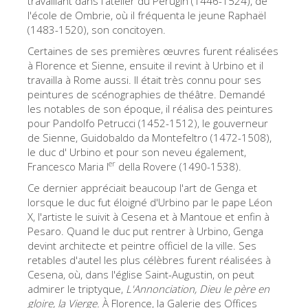
travaillant dans l'atélier du Pérugin (1446-1524), de
l'école de Ombrie, où il fréquenta le jeune Raphaël
Les Artistes
(1483-1520), son concitoyen.
Les nouvelles salles
Certaines de ses premières œuvres furent réalisées
Les autres Musées
à Florence et Sienne, ensuite il revint à Urbino et il
travailla à Rome aussi. Il était très connu pour ses
Le Musée national du Bargello
peintures de scénographies de théâtre. Demandé
les notables de son époque, il réalisa des peintures
Galerie de l'Académie
pour Pandolfo Petrucci (1452-1512), le gouverneur
de Sienne, Guidobaldo da Montefeltro (1472-1508),
La Galerie Palatine
le duc d' Urbino et pour son neveu également,
Les Chapelles Médicis
er
Francesco Maria I
della Rovere (1490-1538).
Ce dernier appréciait beaucoup l'art de Genga et
Le Musée de San Marco
lorsque le duc fut éloigné d'Urbino par le pape Léon
Musée Archéologique
X, l'artiste le suivit à Cesena et à Mantoue et enfin à
Pesaro. Quand le duc put rentrer à Urbino, Genga
Opificio delle Pietre Dure
devint architecte et peintre officiel de la ville. Ses
retables d'autel les plus célèbres furent réalisées à
Le Musée Galilée
Cesena, où, dans l'église Saint-Augustin, on peut
Le Jardin de Boboli
admirer le triptyque,
L'
Annonciation, Dieu le père en
gloire, la Vierge.
À Florence, la Galerie des Offices