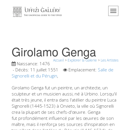
Accueil
Le musée
Renseignements
Histoire
Girolamo Genga
Événements et expositions
Accueil
>
Explorer la Galerie
>
Les Artistes
L' avis des visiteurs
Naissance:
1476
- Décès:
11 juillet 1551
Emplacement:
Salle de
Contact
Signorelli et du Pérugin
,
Explorer la Galerie
Girolamo Genga fut un peintre, un architecte, un
sculpteur et un musicien aussi, né à Urbino. Lorsqu'il
Réserver
était très jeune, il entra dans l'atélier du peintre Luca
Visite virtuelle
Signorelli (1445-1523) à Orvieto, la ville où Signorelli
crea la plupart de ses chefs-d'œuvre. Genga
Les Oeuvres
fut profondément influencé par les œuvres de son
maître, mais il renforça ses sources d'inspiration en
Les Salles