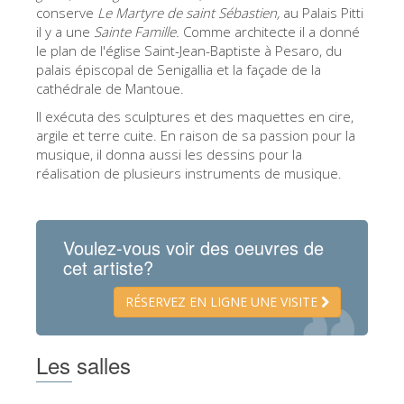
La tour d'Arnolfo
conserve
Le Martyre de saint Sébastien,
au Palais Pitti
il y a une
Sainte Famille.
Comme architecte il a donné
Le Corridor de Vasari
le plan de l'église Saint-Jean-Baptiste à Pesaro, du
palais épiscopal de Senigallia et la façade de la
Le Palazzo Vecchio
cathédrale de Mantoue.
Santa Maria Novella
Il exécuta des sculptures et des maquettes en cire,
argile et terre cuite. En raison de sa passion pour la
la Basilique de Santa Croce
musique, il donna aussi les dessins pour la
Réserver
réalisation de plusieurs instruments de musique.
Réserver une visite guidée
Les billets coupe-file
Voulez-vous voir des oeuvres de
cet artiste?
FR
ENGLISH
RÉSERVEZ EN LIGNE UNE VISITE
中文
Les salles
DEUTSCH
FRANÇAIS