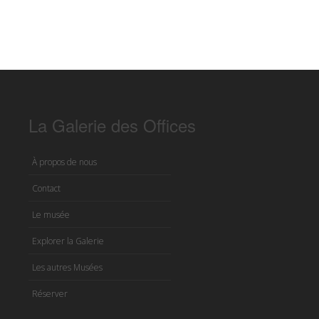
La Galerie des Offices
À propos de nous
Contact
Le musée
Explorer la Galerie
Les autres Musées
Réserver