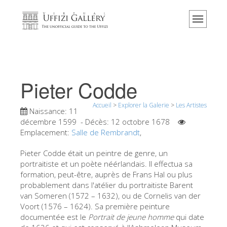
Accueil
Le musée
Renseignements
Histoire
Pieter Codde
Événements et expositions
Accueil
>
Explorer la Galerie
>
Les Artistes
L' avis des visiteurs
Naissance:
11
décembre 1599
- Décès:
12 octobre 1678
Contact
Emplacement:
Salle de Rembrandt
,
Explorer la Galerie
Pieter Codde était un peintre de genre, un
portraitiste et un poète néérlandais. Il effectua sa
Réserver
formation, peut-être, auprès de Frans Hal ou plus
Visite virtuelle
probablement dans l'atélier du portraitiste Barent
van Someren (1572 – 1632), ou de Cornelis van der
Les Oeuvres
Voort (1576 – 1624). Sa première peinture
documentée est le
Portrait de jeune homme
qui date
Les Salles