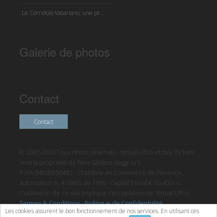
Le Corridoio Vasariano, une pr...
Galerie de photos
Contact
Contact
© 2007-2026 Tous droits réservés - Virtual Uffizi et Italy Tickets
sont la propriété de New Globus Viaggi s.r.l.
P.IVA 04690350485 - Chambre de Commerce de Florence,
autorisation n. 470865 de 1996 - Capital Social € 10.400 i.v.
L'utilisation de ce site implique l'acceptation de Virtual Uffizi
Termes & Conditions
-
Politique de Confidentialité
Les cookies assurent le bon fonctionnement de nos services. En utilisant ces