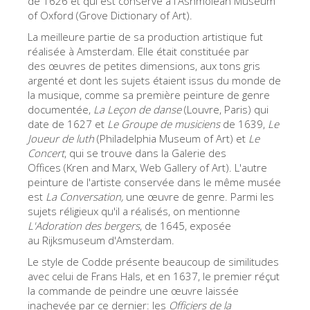
de 1626 et qui est conservé à l'Ashmolean Museum
of Oxford (Grove Dictionary of Art).
Les Artistes
La meilleure partie de sa production artistique fut
Les nouvelles salles
réalisée à Amsterdam. Elle était constituée par
Les autres Musées
des œuvres de petites dimensions, aux tons gris
argenté et dont les sujets étaient issus du monde de
Le Musée national du Bargello
la musique, comme sa première peinture de genre
documentée,
La Leçon de danse
(Louvre, Paris) qui
Galerie de l'Académie
date de 1627 et
Le Groupe de musiciens
de 1639,
Le
Joueur de luth
(Philadelphia Museum of Art) et
Le
La Galerie Palatine
Concert
, qui se trouve dans la Galerie des
Les Chapelles Médicis
Offices (Kren and Marx, Web Gallery of Art). L'autre
peinture de l'artiste conservée dans le même musée
Le Musée de San Marco
est
La Conversation,
une œuvre de genre. Parmi les
sujets réligieux qu'il a réalisés, on mentionne
Musée Archéologique
L'Adoration des bergers
, de 1645, exposée
Opificio delle Pietre Dure
au Rijksmuseum d'Amsterdam.
Le style de Codde présente beaucoup de similitudes
Le Musée Galilée
avec celui de Frans Hals, et en 1637, le premier réçut
Le Jardin de Boboli
la commande de peindre une œuvre laissée
inachevée par ce dernier: les
Officiers de la