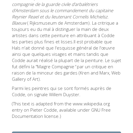
La tour d'Arnolfo
compagnie de la guarde civile d’arbalétriers
d’Amsterdam sous le commandement du capitaine
Le Corridor de Vasari
Reynier Reael et du lieutenant Cornelis Michielsz.
Blaeuw
(
Rijksmuseum de Amsterdam). La critrique a
Le Palazzo Vecchio
toujours eu du mal à distinguer la main de deux
Santa Maria Novella
artistes dans cette peinture en attribuant à Codde
les parties plus fines et lisses.Il est probable que
la Basilique de Santa Croce
Hals n'ait donné que l'esquisse général de l'œuvre
ainsi que quelques visages et mains tandis que
Réserver
Codde aurait réalisé la plupart de la peinture. Le sujet
Réserver une visite guidée
fut défini la "Maigre Compagnie
"
par un critique en
raison de la minceur des gardes (Kren and Marx, Web
Les billets coupe-file
Gallery of Art).
FR
Parmi les peintres qui se sont formés auprès de
Codde, on signale Willem Duyster.
ENGLISH
(This text is adapted from the www.wikipedia.org
中文
entry on Pieter Codde, available under GNU Free
Documentation license.)
DEUTSCH
FRANÇAIS