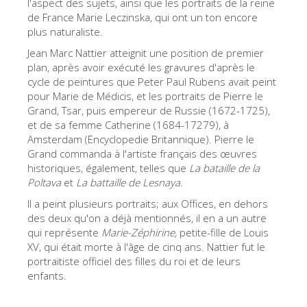
l'aspect des sujets, ainsi que les portraits de la reine
La tour d'Arnolfo
de France Marie Leczinska, qui ont un ton encore
Le Corridor de Vasari
plus naturaliste.
Jean Marc Nattier atteignit une position de premier
Le Palazzo Vecchio
plan, après avoir exécuté les gravures d'après le
Santa Maria Novella
cycle de peintures que Peter Paul Rubens avait peint
pour Marie de Médicis, et les portraits de Pierre le
la Basilique de Santa Croce
Grand, Tsar, puis empereur de Russie (1672-1725),
et de sa femme Catherine (1684-17279), à
Réserver
Amsterdam (Encyclopedie Britannique). Pierre le
Réserver une visite guidée
Grand commanda à l'artiste français des œuvres
historiques, également, telles que
La bataille d
e la
Les billets coupe-file
Poltava
et
La battaille de Lesnaya.
FR
Il a peint plusieurs portraits; aux Offices, en dehors
des deux qu'on a déjà mentionnés, il en a un autre
ENGLISH
qui représente
Marie-Zéphirine,
petite-fille de Louis
XV, qui était morte à l'âge de cinq ans. Nattier fut le
中文
portraitiste officiel des filles du roi et de leurs
DEUTSCH
enfants.
FRANÇAIS