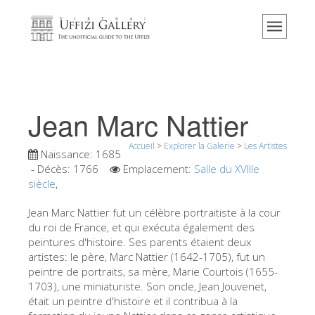
Accueil
Le musée
Renseignements
Histoire
Jean Marc Nattier
Événements et expositions
Accueil
>
Explorer la Galerie
>
Les Artistes
L' avis des visiteurs
Naissance:
1685
- Décès:
1766
Emplacement:
Salle du XVIIIe
Contact
siècle
,
Explorer la Galerie
Jean Marc Nattier fut un célèbre portraitiste à la cour
du roi de France, et qui exécuta également des
Réserver
peintures d'histoire. Ses parents étaient deux
Visite virtuelle
artistes: le père, Marc Nattier (1642-1705), fut un
peintre de portraits, sa mère, Marie Courtois (1655-
Les Oeuvres
1703), une miniaturiste. Son oncle, Jean Jouvenet,
était un peintre d'histoire et il contribua à la
Les Salles