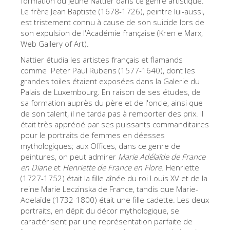
formation du jeune Nattier dans ce genre artistique.
Le frère Jean Baptiste (1678-1726), peintre lui-aussi,
Les Artistes
est tristement connu à cause de son suicide lors de
Les nouvelles salles
son expulsion de l'Académie française (Kren e Marx,
Web Gallery of Art).
Les autres Musées
Nattier étudia les artistes français et flamands
Le Musée national du Bargello
comme Peter Paul Rubens (1577-1640), dont les
grandes toiles étaient exposées dans la Galerie du
Galerie de l'Académie
Palais de Luxembourg. En raison de ses études, de
sa formation auprès du père et de l'oncle, ainsi que
La Galerie Palatine
de son talent, il ne tarda pas à remporter des prix. Il
Les Chapelles Médicis
était très apprécié par ses puissants commanditaires
pour le portraits de femmes en déesses
Le Musée de San Marco
mythologiques; aux Offices, dans ce genre de
peintures, on peut admirer
Marie Adélaïde de France
Musée Archéologique
en Diane
et
Henriette de France en Flore.
Henriette
Opificio delle Pietre Dure
(1727-1752) était la fille aînée du roi Louis XV et de la
reine Marie Leczinska de France, tandis que Marie-
Le Musée Galilée
Adelaïde (1732-1800) était une fille cadette. Les deux
portraits, en dépit du décor mythologique, se
Le Jardin de Boboli
caractérisent par une représentation parfaite de