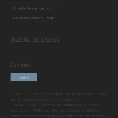
Botticelli et le vrai nom de s...
Le Corridoio Vasariano, une pr...
Galerie de photos
Contact
Contact
© 2007-2026 Tous droits réservés - Virtual Uffizi et Italy Tickets
sont la propriété de New Globus Viaggi s.r.l.
P.IVA 04690350485 - Chambre de Commerce de Florence,
autorisation n. 470865 de 1996 - Capital Social € 10.400 i.v.
L'utilisation de ce site implique l'acceptation de Virtual Uffizi