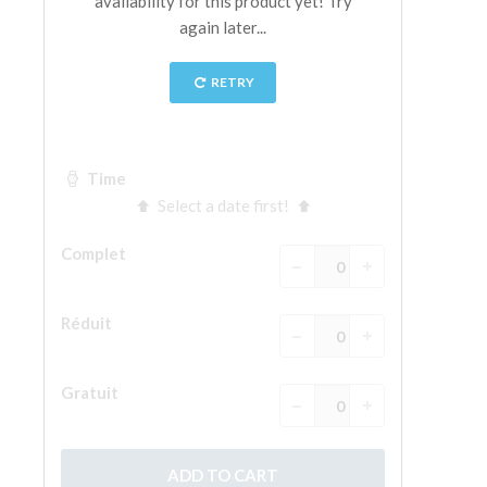
La tour d'Arnolfo
Le Corridor de Vasari
Le Palazzo Vecchio
Santa Maria Novella
la Basilique de Santa Croce
Réserver
Réserver une visite guidée
Les billets coupe-file
FR
ENGLISH
中文
DEUTSCH
FRANÇAIS