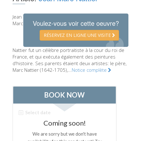
Les Artistes
Jean
Les nouvelles salles
Voulez-vous voir cette oeuvre?
Marc
Les autres Musées
RÉSERVEZ EN LIGNE UNE VISITE
Le Musée national du Bargello
Nattier fut un célèbre portraitiste à la cour du roi de
Galerie de l'Académie
France, et qui exécuta également des peintures
d'histoire. Ses parents étaient deux artistes: le père,
La Galerie Palatine
Marc Nattier (1642-1705),...
Notice complète
Les Chapelles Médicis
Le Musée de San Marco
Musée Archéologique
Opificio delle Pietre Dure
Le Musée Galilée
Le Jardin de Boboli