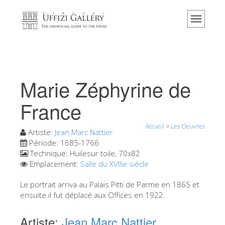
Accueil
Le musée
Renseignements
Histoire
Marie Zéphyrine de
Événements et expositions
France
L' avis des visiteurs
Accueil
>
Les Oeuvres
Contact
Artiste:
Jean Marc Nattier
Période:
1685-1766
Explorer la Galerie
Technique:
Huilesur toile, 70x82
Emplacement:
Salle du XVIIIe siècle
Réserver
Visite virtuelle
Le portrait arriva au Palais Pitti de Parme en 1865 et
ensuite il fut déplacé aux Offices en 1922.
Les Oeuvres
Artiste:
Jean Marc Nattier
Les Salles