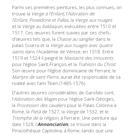
La tour d'Arnolfo
Parmi ses premières peintures, les plus connues, on
Le Corridor de Vasari
trouve la
Vierge à l'Enfant
, l'
Adoration de
l'Enfant
,
Poseidone et Pallas
, la
Vierge aux nuages
Le Palazzo Vecchio
et la
Vierge au baldaquin
, exécutées entre 1510 et
1517. Ces œuvres furent suivies par ses chefs-
Santa Maria Novella
d'œuvres tels que, la
Chasse au sanglier
dans le
palais Sciarra et la
la Basilique de Santa Croce
Vierge aux nuages avec quatre
saints
dans l'Académie de Vénise, en 1518. Entre
Réserver
1519 et 1524 il peignit le
Massacre des Innocents
pour l'église Saint-François et la
Trahison du Christ
.
Réserver une visite guidée
Son œuvre pour l'église dominicaine de Ferrare, le
Martyre de saint Pierre
, aurait été responsable de sa
Les billets coupe-file
rivalité avec l'ami Titien (1485-1576).
FR
D'autres œuvres considérables de Garofalo sont,
l'
Adoration des Mages
pour l'église Saint-Géorges,
ENGLISH
la
Procession des cavaliers
pour le Palais Colonna à
中文
Rome, la
Pietà
de 1527, la
Vierge
de 1532, et le
Triomphe de la réligion
, à Ferrare. Une peinture qui
DEUTSCH
date 1528, l'
Annonciation
, se trouve dans la
Pinacothèque Capitolina, à Rome, tandis que une
FRANÇAIS