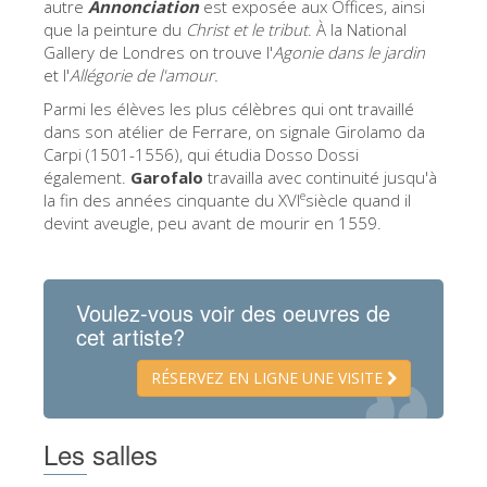
autre
Annonciation
est exposée aux Offices, ainsi
ESPAÑOL
que la peinture du
Christ et le tribut
. À la National
Gallery de Londres on trouve l'
Agonie dans le jardin
et l'
Allégorie de l'amour.
Parmi les élèves les plus célèbres qui ont travaillé
dans son atélier de Ferrare, on signale Girolamo da
Carpi (1501-1556), qui étudia Dosso Dossi
également.
Garofalo
travailla avec continuité jusqu'à
e
la fin des années cinquante du XVI
siècle quand il
devint aveugle, peu avant de mourir en 1559.
Voulez-vous voir des oeuvres de
cet artiste?
RÉSERVEZ EN LIGNE UNE VISITE
Les salles