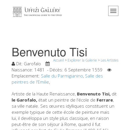
Accueil
Le musée
Renseignements
Histoire
Benvenuto Tisi
Événements et expositions
Accueil
>
Explorer la Galerie
>
Les Artistes
L' avis des visiteurs
Dit:
Garofalo
Naissance:
1481
- Décès:
6 Septembre 1559
Contact
Emplacement:
Salle du Parmigianino
,
Salle des
peintres de l'Emilie
,
Explorer la Galerie
Artiste de la Haute Renaissance,
Benvenuto Tisi,
dit
Réserver
le Garofalo,
était un peintre de l'école de
Ferrare
,
Visite virtuelle
sa ville natale. Ses œuvres idylliques constituent un
exemple typique de cette école de peinture mais
Les Oeuvres
lui, il devéloppa un style plus classique, en raison
peut-être de son séjour à Rome, quand il fut
Les Salles