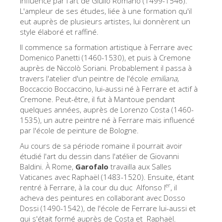
influencé par l'art de Giulio Romano (1499-1546).
L'ampleur de ses études, liée à une formation qu'il
Les Artistes
eut auprès de plusieurs artistes, lui donnèrent un
Les nouvelles salles
style élaboré et raffiné.
Les autres Musées
Il commence sa formation artistique à Ferrare avec
Domenico Panetti (1460-1530), et puis à Cremone
Le Musée national du Bargello
auprès de Niccolò Soriani. Probablement il passa à
travers l'atelier d'un peintre de l'école
emiliana,
Galerie de l'Académie
Boccaccio Boccaccino, lui-aussi né à Ferrare et actif à
Cremone. Peut-être, il fut à Mantoue pendant
La Galerie Palatine
quelques années, auprès de Lorenzo Costa (1460-
Les Chapelles Médicis
1535), un autre peintre né à Ferrare mais influencé
par l'école de peinture de Bologne.
Le Musée de San Marco
Au cours de sa période romaine il pourrait avoir
Musée Archéologique
étudié l'art du dessin dans l'atélier de Giovanni
Baldini. À Rome,
Garofalo
travailla aux Salles
Opificio delle Pietre Dure
Vaticanes avec Raphaël (1483-1520). Ensuite, étant
er
rentré à Ferrare, à la cour du duc Alfonso I
, il
Le Musée Galilée
acheva des peintures en collaborant avec Dosso
Le Jardin de Boboli
Dossi (1490-1542), de l'école de Ferrare lui-aussi et
qui s'était formé auprès de Costa et Raphaël.