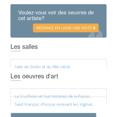
La tour d'Arnolfo
Voulez-vous voir des oeuvres de
Le Corridor de Vasari
cet artiste?
Le Palazzo Vecchio
RÉSERVEZ EN LIGNE UNE VISITE
Santa Maria Novella
la Basilique de Santa Croce
Les salles
Réserver
Réserver une visite guidée
Salle de Giotto et du XIIIe siècle
Les billets coupe-file
Les oeuvres d'art
FR
ENGLISH
中文
La Crucifixion et huit histoires de la Passio...
Saint François d'Assise recevant les stigmat...
DEUTSCH
FRANÇAIS