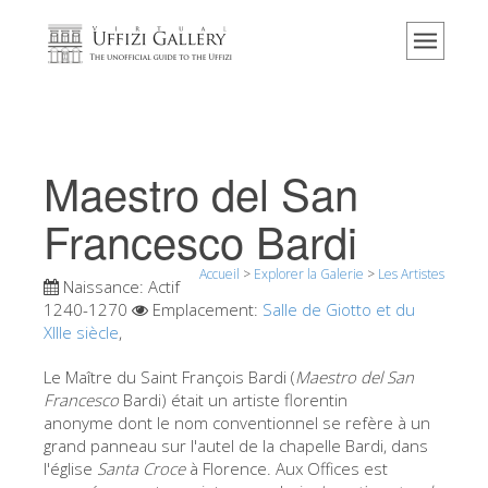
Accueil
Le musée
Renseignements
Histoire
Maestro del San
Événements et expositions
Francesco Bardi
L' avis des visiteurs
Accueil
>
Explorer la Galerie
>
Les Artistes
Contact
Naissance:
Actif
1240-1270
Emplacement:
Salle de Giotto et du
Explorer la Galerie
XIIIe siècle
,
Réserver
Le Maître du Saint François Bardi (
Maestro del San
Visite virtuelle
Francesco
Bardi) était un artiste florentin
anonyme dont le nom conventionnel se refère à un
Les Oeuvres
grand panneau sur l'autel de la chapelle Bardi, dans
l'église
Santa Croce
à Florence. Aux Offices est
Les Salles