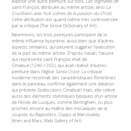
exposé une autre peinture sur bois,
Les stigmates de
Les Artistes
saint François,
attribuée au même artiste, ainsi
La
Crucifixion avec huit scènes de la passion du Christ.
Les nouvelles salles
Cette attribution est quand même très controversée
par la critique (The Grove Dictionary of Art).
Les autres Musées
Néanmoins, les trois peintures participent de la
Le Musée national du Bargello
même influence byzantine, aussi bien que d'autres
aspects similaires, qui peuvent suggérer l'exécution
Galerie de l'Académie
de la part du même artiste. D'après Vasari, l'œuvre
qui représente saint François était de
La Galerie Palatine
Cimabue (1240-1302), qui avait réalisé d'autres
Les Chapelles Médicis
peinture dans l'église
Santa Croce
. La critique
moderne reconnaît des caractéristiques florentines
Le Musée de San Marco
dans le panneau, confirme également une datation
qui précède Giotto (donc Cimabue) mais, elle relève
Musée Archéologique
aussi des éléments stylistiques typiques d'un artiste
Opificio delle Pietre Dure
de l'école de Lucques, comme Berlinghieri, ou plus
proches encore au maître des mosaïques de la
Le Musée Galilée
coupole du Baptistère, Coppo di Marcovaldo
(Kren and Marx, Web Gallery of Art).
Le Jardin de Boboli