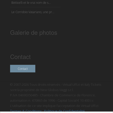
Botticelli et le vrai nom de s...
Le Corridoio Vasariano, une pr...
Galerie de photos
Contact
Contact
© 2007-2026 Tous droits réservés - Virtual Uffizi et Italy Tickets
sont la propriété de New Globus Viaggi s.r.l.
P.IVA 04690350485 - Chambre de Commerce de Florence,
autorisation n. 470865 de 1996 - Capital Social € 10.400 i.v.
L'utilisation de ce site implique l'acceptation de Virtual Uffizi
Termes & Conditions
-
Politique de Confidentialité