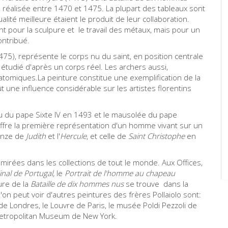
s, réalisée entre 1470 et 1475. La plupart des tableaux sont
lité meilleure étaient le produit de leur collaboration.
 pour la sculpure et le travail des métaux, mais pour un
ntribué.
475), représente le corps nu du saint, en position centrale
é étudié d'après un corps réel. Les archers aussi,
atomiques.La peinture constitue une exemplification de la
 une influence considérable sur les artistes florentins
au du pape Sixte IV en 1493 et le mausolée du pape
 offre la première représentation d'un homme vivant sur un
ronze de
Judith
et l'
Hercule
, et celle de
Saint Christophe
en
mirées dans les collections de tout le monde. Aux Offices,
inal de Portugal,
le
P
ortrait de l'homme au chapeau
ure de la
Bataille de dix hommes nus
se trouve dans la
'on peut voir d'autres peintures des frères Pollaiolo sont:
 de Londres, le Louvre de Paris, le musée Poldi Pezzoli de
e Metropolitan Museum de New York.