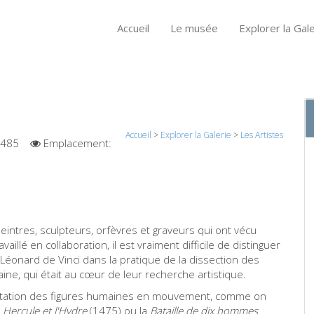
Accueil
Le musée
Explorer la Gale
Accueil
>
Explorer la Galerie
>
Les Artistes
1485
Emplacement:
 peintres, sculpteurs, orfèvres et graveurs qui ont vécu
illé en collaboration, il est vraiment difficile de distinguer
t Léonard de Vinci dans la pratique de la dissection des
e, qui était au cœur de leur recherche artistique.
ntation des figures humaines en mouvement, comme on
e
Hercule et l'Hydre
(1475) ou la
Bataille de dix hommes