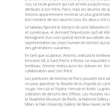
nus
, sa seule gravure qui soit arrivée jusqu'à nou
attribués à son frère, Piero, mais les œuvres de qua
Antonio apparemment montrait un plus grand talent
bon nombre de ses œuvres tous les deux y ont co
Le tableau figurant le
Martyre de saint Sébastien
(1
et symetrique, et donnant l'impréssion qu'il ait ét
témoignent d'un soin spécial donné aux détails an
représentation du corps humain en tension qui eût
des générations suivantes.
En tant que sculpteur, Antonio, exécuta le tombe
Innocent VIII, à Saint Pierre à Rome. Le mausolée
tombeau. Antonio réalisa aussi les statues en b
collaboration avec son frère.
Les peintures de Antonio et Piero peuvent etre ad
on peut apprécier le
Retable de la chapelle du card
rouge,
Hercule et l'Hydre, He
rcule et Antée.
La grav
collection de dessins des Offices. Les musées où l
le Staatliche Museum de Berlin, la National Gallery
Milan, la Yale University Gallery de New Haven, l