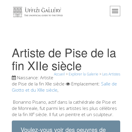
Accueil
Le musée
Renseignements
Histoire
Artiste de Pise de la
Événements et expositions
fin XIIe siècle
L' avis des visiteurs
Accueil
>
Explorer la Galerie
>
Les Artistes
Contact
Naissance:
Artiste
de Pise de la fin XIIe siècle
Emplacement:
Salle de
Explorer la Galerie
Giotto et du XIIIe siècle
,
Réserver
Bonanno Pisano, actif dans la cathédrale de Pise et
Visite virtuelle
de Monreale, fut parmi les artistes les plus célèbres
e
de la fin XII
siècle. Il fut un peintre et un sculpteur.
Les Oeuvres
Les Salles
Voulez-vous voir des oeuvres de