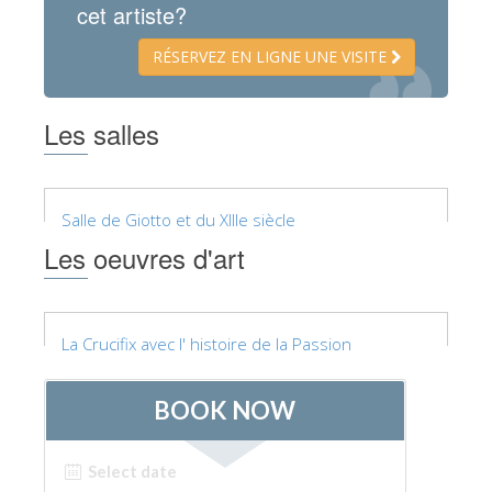
cet artiste?
Les Artistes
RÉSERVEZ EN LIGNE UNE VISITE
Les nouvelles salles
Les autres Musées
Les salles
Le Musée national du Bargello
Galerie de l'Académie
Salle de Giotto et du XIIIe siècle
La Galerie Palatine
Les oeuvres d'art
Les Chapelles Médicis
Le Musée de San Marco
Musée Archéologique
La Crucifix avec l' histoire de la Passion
Opificio delle Pietre Dure
Le Musée Galilée
Le Jardin de Boboli