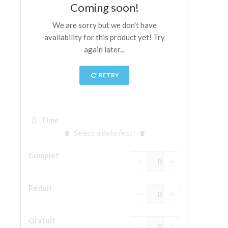
La tour d'Arnolfo
Le Corridor de Vasari
Le Palazzo Vecchio
Santa Maria Novella
la Basilique de Santa Croce
Réserver
Réserver une visite guidée
Les billets coupe-file
FR
ENGLISH
中文
DEUTSCH
FRANÇAIS