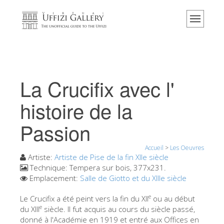
Accueil
Le musée
Renseignements
Histoire
La Crucifix avec l'
Événements et expositions
histoire de la
L' avis des visiteurs
Passion
Contact
Explorer la Galerie
Accueil
>
Les Oeuvres
Artiste:
Artiste de Pise de la fin XIIe siècle
Réserver
Technique:
Tempera sur bois, 377x231.
Emplacement:
Salle de Giotto et du XIIIe siècle
Visite virtuelle
e
Le Crucifix a été peint vers la fin du XII
ou au début
Les Oeuvres
e
du XIII
siècle. Il fut acquis au cours du siècle passé,
Les Salles
donné à l'Académie en 1919 et entré aux Offices en