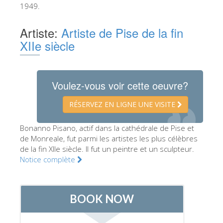
1949.
Les Artistes
Artiste:
Artiste de Pise de la fin
Les nouvelles salles
XIIe siècle
Les autres Musées
Le Musée national du Bargello
Galerie de l'Académie
Voulez-vous voir cette oeuvre?
La Galerie Palatine
RÉSERVEZ EN LIGNE UNE VISITE
Les Chapelles Médicis
Bonanno Pisano, actif dans la cathédrale de Pise et
Le Musée de San Marco
de Monreale, fut parmi les artistes les plus célèbres
de la fin XIIe siècle. Il fut un peintre et un sculpteur.
Musée Archéologique
Notice complète
Opificio delle Pietre Dure
Le Musée Galilée
Le Jardin de Boboli