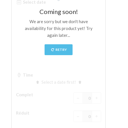
La tour d'Arnolfo
Le Corridor de Vasari
Le Palazzo Vecchio
Santa Maria Novella
la Basilique de Santa Croce
Réserver
Réserver une visite guidée
Les billets coupe-file
FR
ENGLISH
中文
DEUTSCH
FRANÇAIS